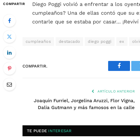
Diego Poggi volvió a enfrentar a los oyent
COMPARTIR
cumpleaños? Una de ellas contó que su ex
contarle que se estaba por casar… ¡Reviv
cumpleaños
destacado
diego poggi
ex
olv
COMPARTIR.
Faceboo
ARTÍCULO ANTERIOR
Joaquín Furriel, Jorgelina Aruzzi, Flor Vigna,
Dalia Gutmann y más famosos en la calle
TE PUEDE
INTERESAR