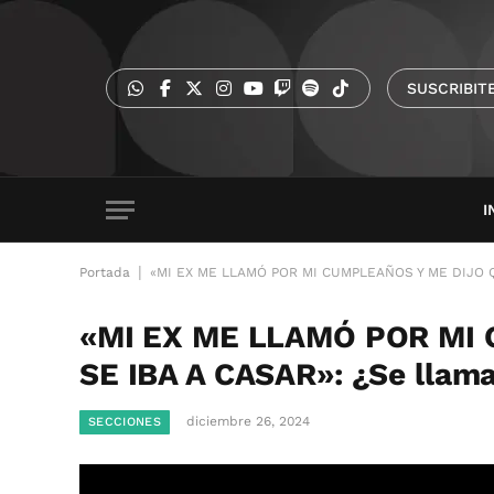
SUSCRIBIT
I
|
Portada
«MI EX ME LLAMÓ POR MI CUMPLEAÑOS Y ME DIJO QU
«MI EX ME LLAMÓ POR MI
SE IBA A CASAR»: ¿Se llama
diciembre 26, 2024
SECCIONES