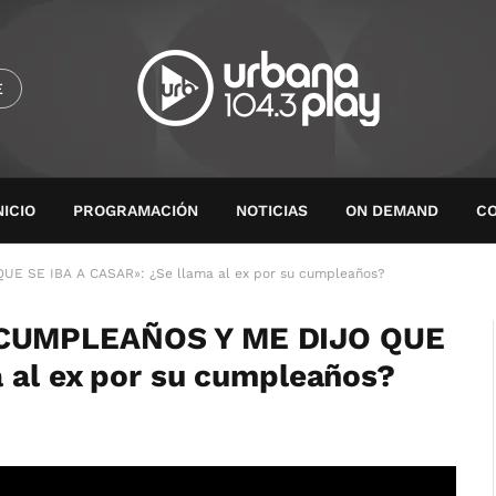
E
NICIO
PROGRAMACIÓN
NOTICIAS
ON DEMAND
C
E SE IBA A CASAR»: ¿Se llama al ex por su cumpleaños?
 CUMPLEAÑOS Y ME DIJO QUE
 al ex por su cumpleaños?