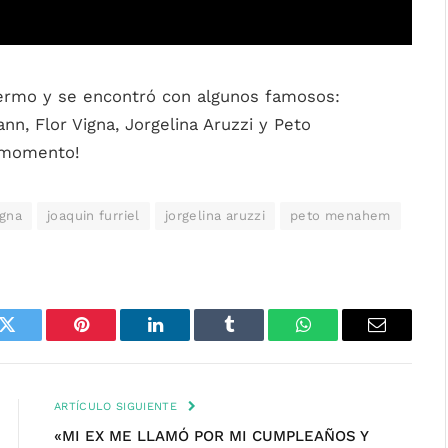
alermo y se encontró con algunos famosos:
ann, Flor Vigna, Jorgelina Aruzzi y Peto
l momento!
igna
joaquin furriel
jorgelina aruzzi
peto menahem
k
Twitter
Pinterest
LinkedIn
Tumblr
WhatsApp
Email
ARTÍCULO SIGUIENTE
«MI EX ME LLAMÓ POR MI CUMPLEAÑOS Y