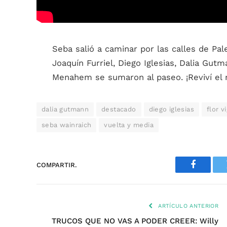
Seba salió a caminar por las calles de P
Joaquín Furriel, Diego Iglesias, Dalia Gutm
Menahem se sumaron al paseo. ¡Reviví e
dalia gutmann
destacado
diego iglesias
flor v
seba wainraich
vuelta y media
COMPARTIR.
Faceboo
ARTÍCULO ANTERIOR
TRUCOS QUE NO VAS A PODER CREER: Willy