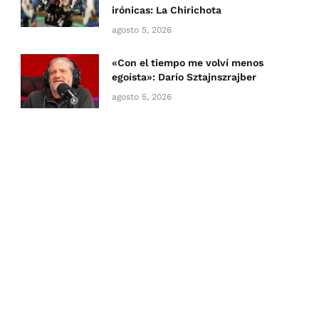
irónicas: La Chirichota
agosto 5, 2026
«Con el tiempo me volví menos
egoísta»: Darío Sztajnszrajber
agosto 5, 2026