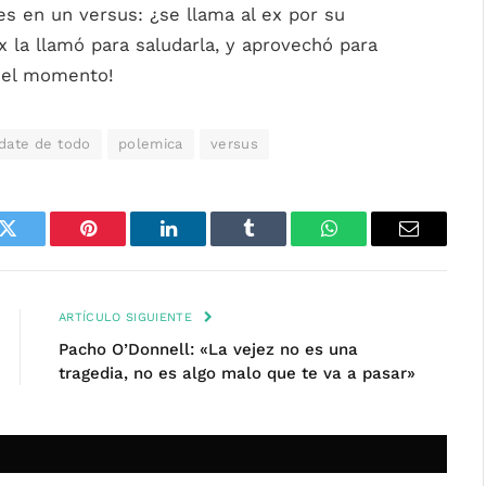
es en un versus: ¿se llama al ex por su
 la llamó para saludarla, y aprovechó para
í el momento!
idate de todo
polemica
versus
k
Twitter
Pinterest
LinkedIn
Tumblr
WhatsApp
Email
ARTÍCULO SIGUIENTE
Pacho O’Donnell: «La vejez no es una
tragedia, no es algo malo que te va a pasar»