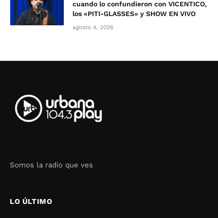
cuando lo confundieron con VICENTICO,
los «PITI-GLASSES» y SHOW EN VIVO
agosto 4, 2026
Somos la radio que ves
Seo Google Maps
COFIPOT.COM
LO ÚLTIMO