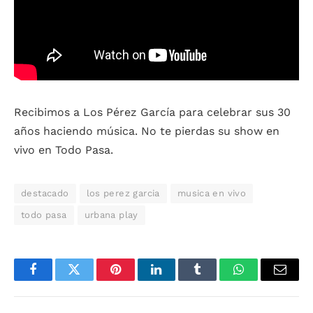
Recibimos a Los Pérez García para celebrar sus 30
años haciendo música. No te pierdas su show en
vivo en Todo Pasa.
destacado
los perez garcia
musica en vivo
todo pasa
urbana play
Facebook
Twitter
Pinterest
LinkedIn
Tumblr
WhatsApp
Email