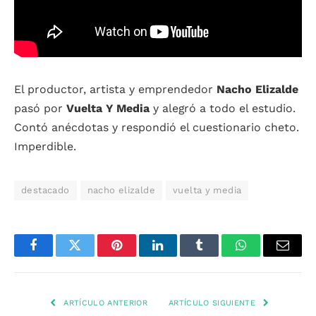
El productor, artista y emprendedor
Nacho Elizalde
pasó por
Vuelta Y Media
y alegró a todo el estudio.
Contó anécdotas y respondió el cuestionario cheto.
Imperdible.
destacado
nacho elizalde
vuelta y media
Facebook
Twitter
Pinterest
LinkedIn
Tumblr
WhatsApp
Email
ARTÍCULO ANTERIOR
ARTÍCULO SIGUIENTE