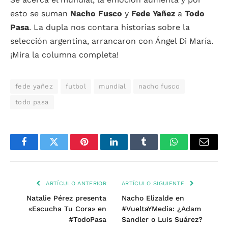
esto se suman
Nacho Fusco
y
Fede Yañez
a
Todo
Pasa
. La dupla nos contara historias sobre la
selección argentina, arrancaron con Ángel Di María.
¡Mira la columna completa!
fede yañez
futbol
mundial
nacho fusco
todo pasa
Facebook
Twitter
Pinterest
LinkedIn
Tumblr
WhatsApp
Email
ARTÍCULO ANTERIOR
ARTÍCULO SIGUIENTE
Natalie Pérez presenta
Nacho Elizalde en
«Escucha Tu Cora» en
#VueltaYMedia: ¿Adam
#TodoPasa
Sandler o Luis Suárez?