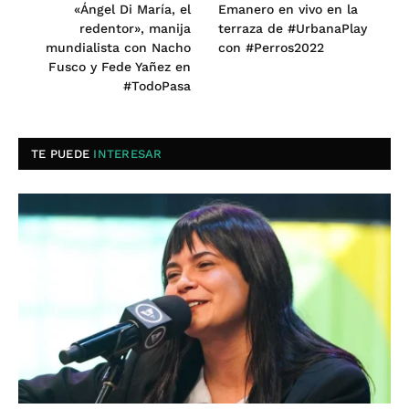
«Ángel Di María, el
Emanero en vivo en la
redentor», manija
terraza de #UrbanaPlay
mundialista con Nacho
con #Perros2022
Fusco y Fede Yañez en
#TodoPasa
TE PUEDE
INTERESAR