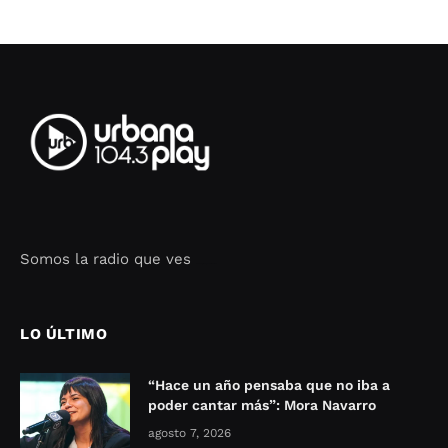
Somos la radio que ves
Seo Google Maps
COFIPOT.COM
LO ÚLTIMO
“Hace un año pensaba que no iba a
poder cantar más”: Mora Navarro
agosto 7, 2026