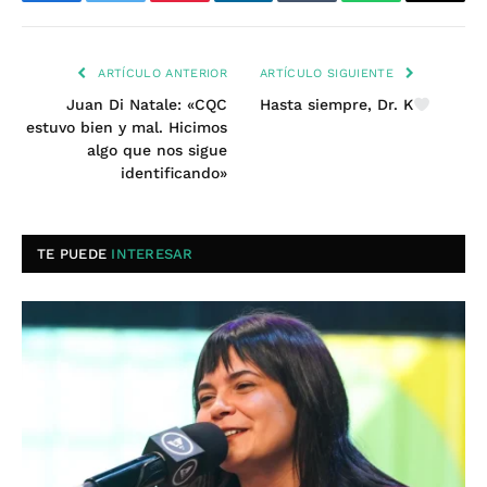
Facebook
Twitter
Pinterest
LinkedIn
Tumblr
WhatsApp
Email
ARTÍCULO ANTERIOR
ARTÍCULO SIGUIENTE
Juan Di Natale: «CQC
Hasta siempre, Dr. K
estuvo bien y mal. Hicimos
algo que nos sigue
identificando»
TE PUEDE
INTERESAR