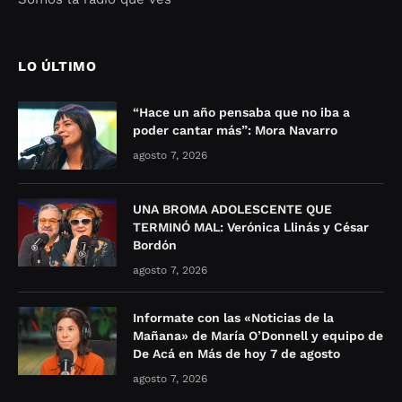
Seo Google Maps
COFIPOT.COM
LO ÚLTIMO
“Hace un año pensaba que no iba a
poder cantar más”: Mora Navarro
agosto 7, 2026
UNA BROMA ADOLESCENTE QUE
TERMINÓ MAL: Verónica Llinás y César
Bordón
agosto 7, 2026
Informate con las «Noticias de la
Mañana» de María O’Donnell y equipo de
De Acá en Más de hoy 7 de agosto
agosto 7, 2026