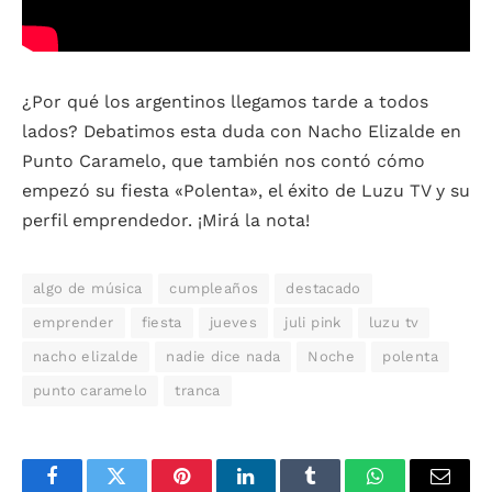
¿Por qué los argentinos llegamos tarde a todos
lados? Debatimos esta duda con Nacho Elizalde en
Punto Caramelo, que también nos contó cómo
empezó su fiesta «Polenta», el éxito de Luzu TV y su
perfil emprendedor. ¡Mirá la nota!
algo de música
cumpleaños
destacado
emprender
fiesta
jueves
juli pink
luzu tv
nacho elizalde
nadie dice nada
Noche
polenta
punto caramelo
tranca