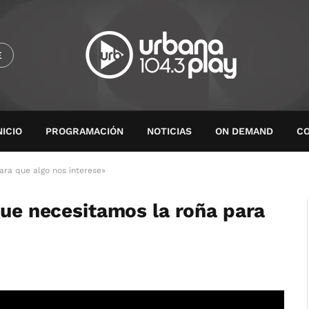
E
NICIO
PROGRAMACIÓN
NOTICIAS
ON DEMAND
C
ara que algo nos interese»
que necesitamos la roña para