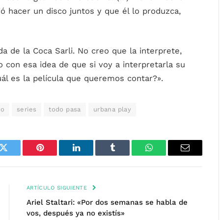
ó hacer un disco juntos y que él lo produzca,
da de la Coca Sarli. No creo que la interprete,
 con esa idea de que si voy a interpretarla su
uál es la película que queremos contar?».
ro
series
todo pasa
urbana play
k
Twitter
Pinterest
LinkedIn
Tumblr
WhatsApp
Email
ARTÍCULO SIGUIENTE
Ariel Staltari: «Por dos semanas se habla de
vos, después ya no existís»