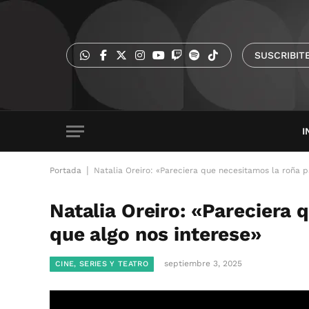
SUSCRIBIT
I
|
Portada
Natalia Oreiro: «Pareciera que necesitamos la roña p
Natalia Oreiro: «Pareciera 
que algo nos interese»
septiembre 3, 2025
CINE, SERIES Y TEATRO