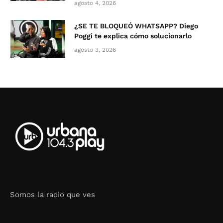
agosto 4, 2026
¿SE TE BLOQUEÓ WHATSAPP? Diego
Poggi te explica cómo solucionarlo
agosto 3, 2026
Somos la radio que ves
Seo Google Maps
COFIPOT.COM