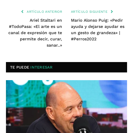
ARTÍCULO ANTERIOR
ARTÍCULO SIGUIENTE
Ariel Staltari en
Mario Alonso Puig: «Pedir
#TodoPasa: «El arte es un
ayuda y dejarse ayudar es
canal de expresión que te
un gesto de grandeza» |
permite decir, curar,
#Perros2022
sanar..»
TE PUEDE
INTERESAR