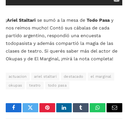
¡
Ariel Staltari
se sumó a la mesa de
Todo Pasa
y
nos reímos mucho! Contó sus cábalas de cada
partido argentino, respondió una encuesta
todopasista y además compartió la magia de las
clases de teatro. Si querés saber más del actor de
Okupas y de El Marginal, ¡mirá la nota completa!
actuacion
ariel staltari
destacado
el marginal
okupas
teatro
todo pasa
Facebook
Twitter
Pinterest
LinkedIn
Tumblr
WhatsApp
Email