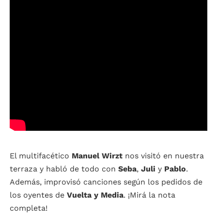
El multifacético
Manuel Wirzt
nos visitó en nuestra
terraza y habló de todo con
Seba
,
Juli
y
Pablo
.
Además, improvisó canciones según los pedidos de
los oyentes de
Vuelta y Media
. ¡Mirá la nota
completa!