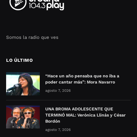
Somos la radio que ves
Seo Google Maps
COFIPOT.COM
LO ÚLTIMO
“Hace un año pensaba que no iba a
poder cantar más”: Mora Navarro
agosto 7, 2026
UNA BROMA ADOLESCENTE QUE
TERMINÓ MAL: Verónica Llinás y César
Bordón
agosto 7, 2026