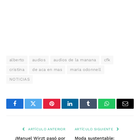
alberto
audios
audios de la manana
cfk
cristina
de aca en mas
maria odonnell
NOTICIAS
Facebook
Twitter
Pinterest
LinkedIn
Tumblr
WhatsApp
Email
ARTÍCULO ANTERIOR
ARTÍCULO SIGUIENTE
¡Manuel Wirzt pasó por
Moda sustentable: