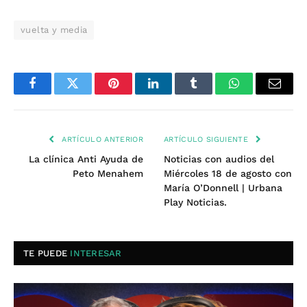
vuelta y media
Facebook
Twitter
Pinterest
LinkedIn
Tumblr
WhatsApp
Email
ARTÍCULO ANTERIOR
ARTÍCULO SIGUIENTE
La clínica Anti Ayuda de
Noticias con audios del
Peto Menahem
Miércoles 18 de agosto con
María O’Donnell | Urbana
Play Noticias.
TE PUEDE
INTERESAR