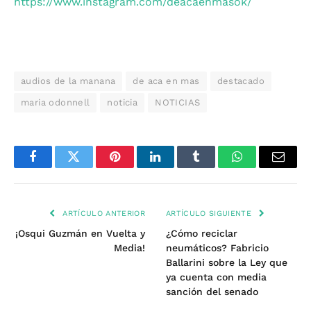
https://www.instagram.com/deacaenmasok/
audios de la manana
de aca en mas
destacado
maria odonnell
noticia
NOTICIAS
Facebook
Twitter
Pinterest
LinkedIn
Tumblr
WhatsApp
Email
ARTÍCULO ANTERIOR
ARTÍCULO SIGUIENTE
¡Osqui Guzmán en Vuelta y
¿Cómo reciclar
Media!
neumáticos? Fabricio
Ballarini sobre la Ley que
ya cuenta con media
sanción del senado