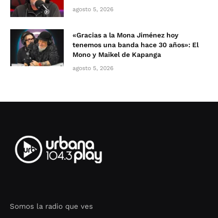
agosto 5, 2026
«Gracias a la Mona Jiménez hoy
tenemos una banda hace 30 años»: El
Mono y Maikel de Kapanga
agosto 5, 2026
Somos la radio que ves
Seo Google Maps
COFIPOT.COM