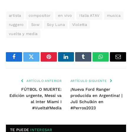
artista
compositor
en vivo
Italia ATAV
musica
ruggero
Sow
Soy Luna
Violetta
vuelta y media
Facebook
Twitter
Pinterest
LinkedIn
Tumblr
WhatsApp
Email
ARTÍCULO ANTERIOR
ARTÍCULO SIGUIENTE
FÚTBOL O MUERTE:
¡Nueva Ford Ranger
Edición urgente, Messi va
producida en Argentina! |
al Inter Miami I
Juli Schulkin en
#VueltaYMedia
#Perros2023
TE PUEDE
INTERESAR