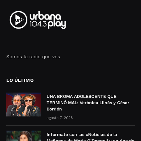
Somos la radio que ves
Seo Google Maps
COFIPOT.COM
LO ÚLTIMO
UNA BROMA ADOLESCENTE QUE
TERMINÓ MAL: Verónica Llinás y César
Bordón
agosto 7, 2026
Informate con las «Noticias de la
Mañana» de María O’Donnell y equipo de