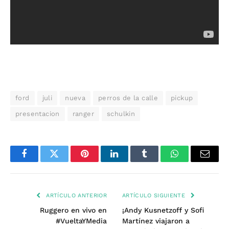
ford
juli
nueva
perros de la calle
pickup
presentacion
ranger
schulkin
Facebook
Twitter
Pinterest
LinkedIn
Tumblr
WhatsApp
Email
ARTÍCULO ANTERIOR
ARTÍCULO SIGUIENTE
Ruggero en vivo en
¡Andy Kusnetzoff y Sofi
#VueltaYMedia
Martínez viajaron a