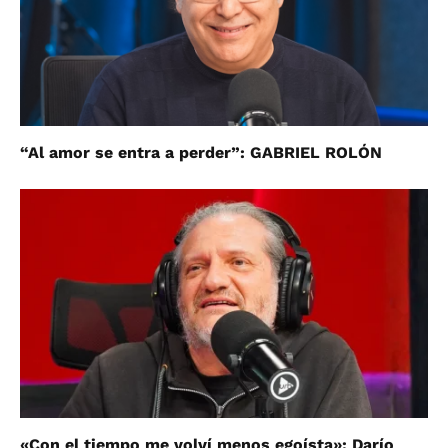
“Al amor se entra a perder”: GABRIEL ROLÓN
«Con el tiempo me volví menos egoísta»: Darío