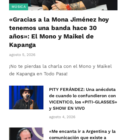
MÚSICA
«Gracias a la Mona Jiménez hoy
tenemos una banda hace 30
años»: El Mono y Maikel de
Kapanga
agosto 5, 2026
¡No te pierdas la charla con el Mono y Maikel
de Kapanga en Todo Pasa!
PITY FERÁNDEZ: Una anécdota
de cuando lo confundieron con
VICENTICO, los «PITI-GLASSES»
y SHOW EN VIVO
agosto 4, 2026
«Me encanta ir a Argentina y la
comunicación que existe a