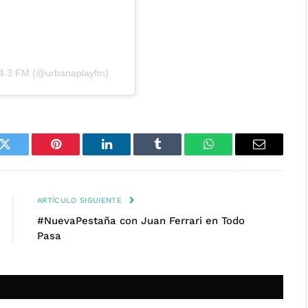
04.3 FM (@urbanaplayfm)
k
Twitter
Pinterest
LinkedIn
Tumblr
WhatsApp
Email
ARTÍCULO SIGUIENTE
#NuevaPestaña con Juan Ferrari en Todo
Pasa