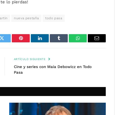
te lo pierdas!
artin
nueva pestaña
todo pasa
k
Twitter
Pinterest
LinkedIn
Tumblr
WhatsApp
Email
ARTÍCULO SIGUIENTE
Cine y series con Maia Debowicz en Todo
Pasa