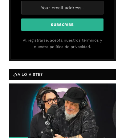
Al registrarse, acepta nuestros términos y
nuestra
política de privacidad.
¿YA LO VISTE?