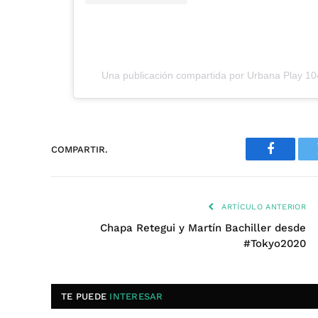
Una publicación compartida por Urbana Play 1
COMPARTIR.
Faceboo
ARTÍCULO ANTERIOR
Chapa Retegui y Martín Bachiller desde
#Tokyo2020
TE PUEDE
INTERESAR