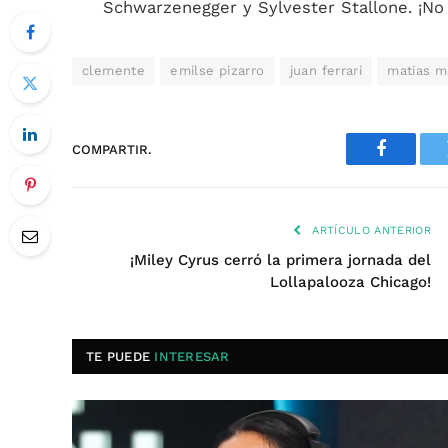
Schwarzenegger y Sylvester Stallone. ¡No 
clemente
emilse pizarro
juan ferrari
matias m
COMPARTIR.
Faceboo
ARTÍCULO ANTERIOR
¡Miley Cyrus cerró la primera jornada del
Lollapalooza Chicago!
TE PUEDE
INTERESAR