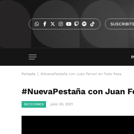
SUSCRIBIT
I
|
Portada
#NuevaPestaña con Juan Ferrari en Todo Pasa
#NuevaPestaña con Juan Fe
julio 30, 2021
SECCIONES