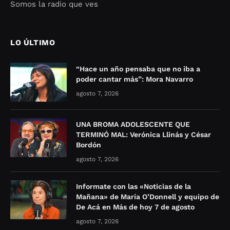
Somos la radio que ves
Seo Google Maps
COFIPOT.COM
LO ÚLTIMO
“Hace un año pensaba que no iba a
poder cantar más”: Mora Navarro
agosto 7, 2026
UNA BROMA ADOLESCENTE QUE
TERMINÓ MAL: Verónica Llinás y César
Bordón
agosto 7, 2026
Informate con las «Noticias de la
Mañana» de María O’Donnell y equipo de
De Acá en Más de hoy 7 de agosto
agosto 7, 2026