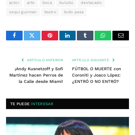
actor
arte
boca
bulubú
destacado
osqui guzman
teatro
todo pasa
Facebook
Twitter
Pinterest
LinkedIn
Tumblr
WhatsApp
Email
ARTÍCULO ANTERIOR
ARTÍCULO SIGUIENTE
¡Andy Kusnetzoff y Sofi
FÚTBOL O MUERTE con
Martínez hacen Perros de
Coroniti y Joaco López:
la Calle desde Miami!
¿ENTRÓ O NO ENTRÓ?
TE PUEDE
INTERESAR