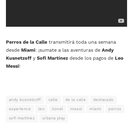
Perros de la Calle
transmitirá toda una semana
desde
Miami
: ¡sumate a las aventuras de
Andy
Kusnetzoff
y
Sofi Martínez
desde los pagos de
Leo
Messi
!
andy kusnetzoff
calle
de la calle
destacado
experience
leo
lionel
messi
miami
perros
sofi martinez
urbana play