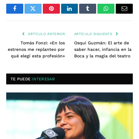
Facebook
Twitter
Pinterest
LinkedIn
Tumblr
WhatsApp
Email
ARTÍCULO ANTERIOR
ARTÍCULO SIGUIENTE
Tomás Fonzi: «En los
Osqui Guzmán: El arte de
estrenos me replanteo por
saber hacer, infancia en la
qué elegí esta profesión»
Boca y la magia del teatro
TE PUEDE
INTERESAR