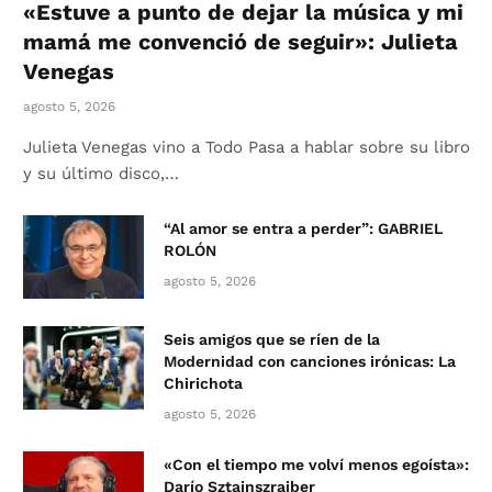
«Estuve a punto de dejar la música y mi
mamá me convenció de seguir»: Julieta
Venegas
agosto 5, 2026
Julieta Venegas vino a Todo Pasa a hablar sobre su libro
y su último disco,…
“Al amor se entra a perder”: GABRIEL
ROLÓN
agosto 5, 2026
Seis amigos que se ríen de la
Modernidad con canciones irónicas: La
Chirichota
agosto 5, 2026
«Con el tiempo me volví menos egoísta»:
Darío Sztajnszrajber