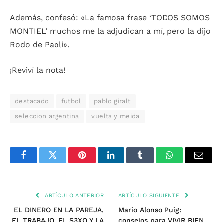
Además, confesó: «La famosa frase ‘TODOS SOMOS
MONTIEL’ muchos me la adjudican a mí, pero la dijo
Rodo de Paoli».
¡Reviví la nota!
destacado
futbol
pablo giralt
seleccion argentina
vuelta y meida
Facebook
Twitter
Pinterest
LinkedIn
Tumblr
WhatsApp
Email
ARTÍCULO ANTERIOR
ARTÍCULO SIGUIENTE
EL DINERO EN LA PAREJA,
Mario Alonso Puig:
EL TRABAJO, EL S3XO Y LA
consejos para VIVIR BIEN