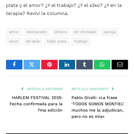
plata y el amor? ¿Y el trabajo? ¿Y el s3xo? ¿Y en la
terapia? Reviví la columna.
amor
destacado
dinero
dr chinaski
pareja
sexo
terapia
todo pasa
trabajo
Facebook
Twitter
Pinterest
LinkedIn
Tumblr
WhatsApp
Email
ARTÍCULO ANTERIOR
ARTÍCULO SIGUIENTE
HARLEM FESTIVAL 2025:
Pablo Giralt: «La frase
Fecha confirmada para la
‘TODOS SOMOS MONTIEL’
7ma edición
muchos me la adjudican,
pero no es mía»