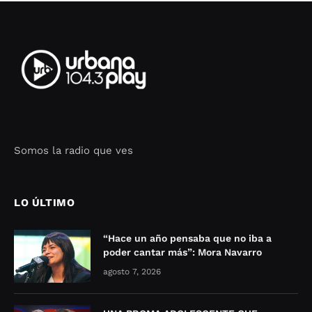
Somos la radio que ves
Seo Google Maps
COFIPOT.COM
LO ÚLTIMO
“Hace un año pensaba que no iba a
poder cantar más”: Mora Navarro
agosto 7, 2026