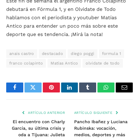
Este fin de semana el argentino Franco Colapinto
debutará en Fórmula 1, y en Olvidate de Todo
hablamos con el periodista y youtuber Matías
Antico para entender un poco más sobre este
deporte que es tendencia. ¡Mirá la nota!
anais castro
destacado
diego poggi
formula 1
franco colapinto
Matías Antico
olvidate de todo
Facebook
Twitter
Pinterest
LinkedIn
Tumblr
WhatsApp
Email
ARTÍCULO ANTERIOR
ARTÍCULO SIGUIENTE
El encuentro con Charly
Pancho Ibañez y Luciana
García, su última crisis y
Rubinska: vocación,
oda a Tijuana: Julieta
medios, deportes y más