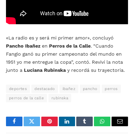
«La radio es y será mi primer amor», concluyó
Pancho Ibañez
en
Perros de la Calle
. “Cuando
Fangio ganó su primer campeonato del mundo en
1951 yo me entregue la copa”, contó. Reviví la nota
junto a
Luciana Rubinska
y recordá su trayectoria.
deportes
destacado
ibañez
pancho
perros
perros de la calle
rubinska
Facebook
Twitter
Pinterest
LinkedIn
Tumblr
WhatsApp
Email