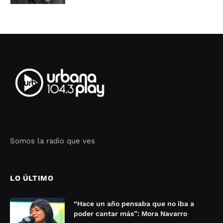
Somos la radio que ves
Seo Google Maps
COFIPOT.COM
LO ÚLTIMO
“Hace un año pensaba que no iba a
poder cantar más”: Mora Navarro