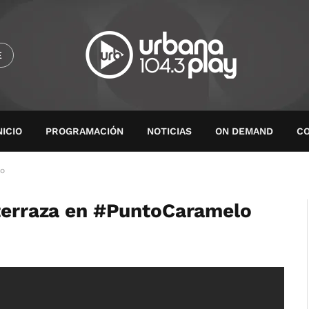
E
NICIO
PROGRAMACIÓN
NOTICIAS
ON DEMAND
C
lo
 terraza en #PuntoCaramelo