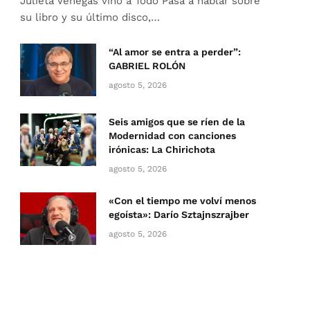
Julieta Venegas vino a Todo Pasa a hablar sobre
su libro y su último disco,…
“Al amor se entra a perder”:
GABRIEL ROLÓN
agosto 5, 2026
Seis amigos que se ríen de la
Modernidad con canciones
irónicas: La Chirichota
agosto 5, 2026
«Con el tiempo me volví menos
egoísta»: Darío Sztajnszrajber
agosto 5, 2026