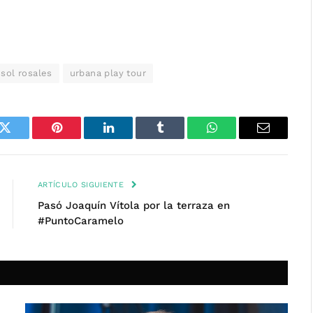
sol rosales
urbana play tour
k
Twitter
Pinterest
LinkedIn
Tumblr
WhatsApp
Email
ARTÍCULO SIGUIENTE
Pasó Joaquín Vítola por la terraza en
#PuntoCaramelo