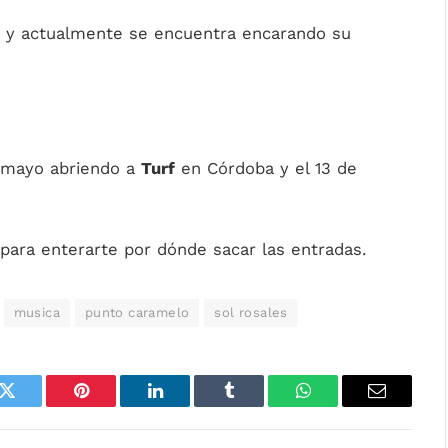
 y a
ctualmente se encuentra encarando su
e mayo abriendo a
Turf
en Córdoba y el 13 de
para enterarte por dónde sacar las entradas.
musica
punto caramelo
sol rosales
k
Twitter
Pinterest
LinkedIn
Tumblr
WhatsApp
Email