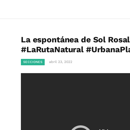
La espontánea de Sol Rosal
#LaRutaNatural #UrbanaPl
abril 23, 2022
SECCIONES