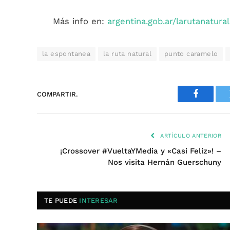
Más info en:
argentina.gob.ar/larutanatural
la espontanea
la ruta natural
punto caramelo
COMPARTIR.
Faceboo
ARTÍCULO ANTERIOR
¡Crossover #VueltaYMedia y «Casi Feliz»! –
Nos visita Hernán Guerschuny
TE PUEDE
INTERESAR