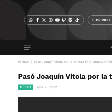
SUSCRIBIT
I
|
Portada
Pasó Joaquín Vítola por la terraza en #PuntoCarame
Pasó Joaquín Vítola por la
abril 23, 2022
MÚSICA