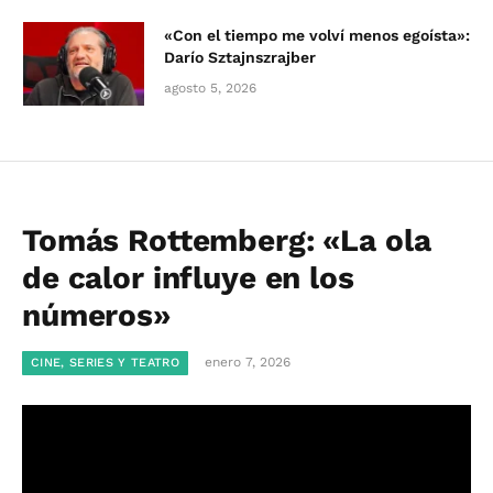
«Con el tiempo me volví menos egoísta»:
Darío Sztajnszrajber
agosto 5, 2026
Tomás Rottemberg: «La ola
de calor influye en los
números»
enero 7, 2026
CINE, SERIES Y TEATRO