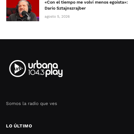
«Con el tiempo me volví menos egoísta»:
Darío Sztajnszrajber
agosto 5, 2026
Somos la radio que ves
Seo Google Maps
COFIPOT.COM
LO ÚLTIMO