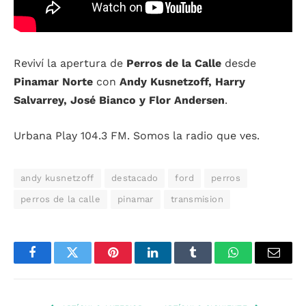
Reviví la apertura de
Perros de la Calle
desde
Pinamar Norte
con
Andy Kusnetzoff, Harry
Salvarrey, José Bianco y Flor Andersen
.
Urbana Play 104.3 FM. Somos la radio que ves.
andy kusnetzoff
destacado
ford
perros
perros de la calle
pinamar
transmision
Facebook
Twitter
Pinterest
LinkedIn
Tumblr
WhatsApp
Email