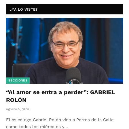
¿YA LO VISTE?
SECCIONES
“Al amor se entra a perder”: GABRIEL
ROLÓN
agosto 5, 2026
El psicólogo Gabriel Rolón vino a Perros de la Calle
como todos los miércoles y…