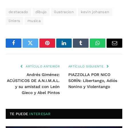
destacado
dibujo
ilustracion
kevin johansen
liniers
musica
Facebook
Twitter
Pinterest
LinkedIn
Tumblr
WhatsApp
Email
ARTÍCULO ANTERIOR
ARTÍCULO SIGUIENTE
Andrés Giménez:
PIAZZOLLA POR NICO
ACÚSTICOS DE A.N.I.M.A.L.
SORÍN: Libertango, Adiós
y su amistad con León
Nonino y Violentango
Gieco y Abel Pintos
TE PUEDE
INTERESAR