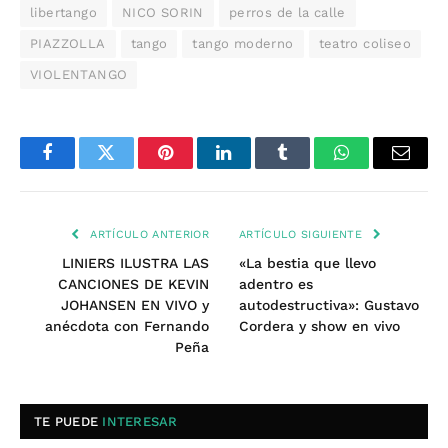
libertango
NICO SORIN
perros de la calle
PIAZZOLLA
tango
tango moderno
teatro coliseo
VIOLENTANGO
Facebook
Twitter
Pinterest
LinkedIn
Tumblr
WhatsApp
Email
ARTÍCULO ANTERIOR
ARTÍCULO SIGUIENTE
LINIERS ILUSTRA LAS
«La bestia que llevo
CANCIONES DE KEVIN
adentro es
JOHANSEN EN VIVO y
autodestructiva»: Gustavo
anécdota con Fernando
Cordera y show en vivo
Peña
TE PUEDE
INTERESAR