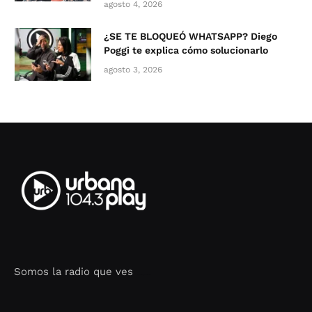
agosto 4, 2026
¿SE TE BLOQUEÓ WHATSAPP? Diego
Poggi te explica cómo solucionarlo
agosto 3, 2026
Somos la radio que ves
Seo Google Maps
COFIPOT.COM