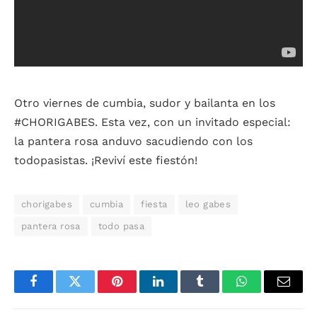
Otro viernes de cumbia, sudor y bailanta en los
#CHORIGABES. Esta vez, con un invitado especial:
la pantera rosa anduvo sacudiendo con los
todopasistas. ¡Reviví este fiestón!
chorigabes
cumbia
fiesta
leo gabes
pantera rosa
todo pasa
Facebook
Twitter
Pinterest
LinkedIn
Tumblr
WhatsApp
Email