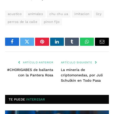
acustico
animales
chu chu ua
imitacion
lizy
perros de la calle
pinon fijo
Facebook
Twitter
Pinterest
LinkedIn
Tumblr
WhatsApp
Email
ARTÍCULO ANTERIOR
ARTÍCULO SIGUIENTE
#CHORIGABES de bailanta
La minería de
con la Pantera Rosa
criptomonedas, por Juli
Schulkin en Todo Pasa
TE PUEDE
INTERESAR