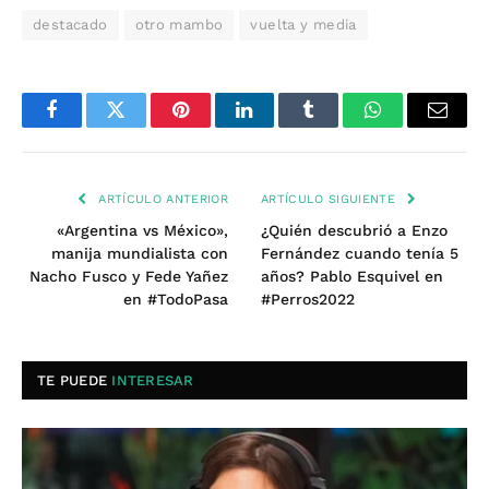
destacado
otro mambo
vuelta y media
Facebook
Twitter
Pinterest
LinkedIn
Tumblr
WhatsApp
Email
ARTÍCULO ANTERIOR
ARTÍCULO SIGUIENTE
«Argentina vs México»,
¿Quién descubrió a Enzo
manija mundialista con
Fernández cuando tenía 5
Nacho Fusco y Fede Yañez
años? Pablo Esquivel en
en #TodoPasa
#Perros2022
TE PUEDE
INTERESAR