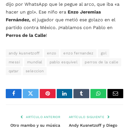
dijo por WhatsApp que le pegue al arco, que iba «a
hacer un gol». Ese niño era
Enzo Jeremias
Fernández,
el jugador que metió ese golazo en el
partido contra México. ¡Hablamos con Pablo en
Perros de la Calle
!
andy kusnetzoff
enzo
enzo fernandez
gol
messi
mundial
pablo esquivel
perros de la calle
qatar
seleccion
Facebook
Twitter
Pinterest
LinkedIn
Tumblr
WhatsApp
Email
ARTÍCULO ANTERIOR
ARTÍCULO SIGUIENTE
Otro mambo y su música
Andy Kusnetzoff y Diego