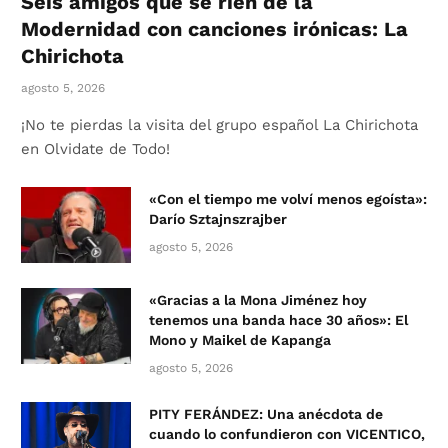
Seis amigos que se ríen de la
Modernidad con canciones irónicas: La
Chirichota
agosto 5, 2026
¡No te pierdas la visita del grupo español La Chirichota
en Olvidate de Todo!
«Con el tiempo me volví menos egoísta»:
Darío Sztajnszrajber
agosto 5, 2026
«Gracias a la Mona Jiménez hoy
tenemos una banda hace 30 años»: El
Mono y Maikel de Kapanga
agosto 5, 2026
PITY FERÁNDEZ: Una anécdota de
cuando lo confundieron con VICENTICO,