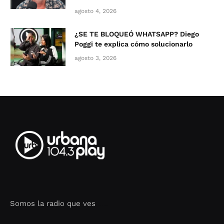
agosto 4, 2026
¿SE TE BLOQUEÓ WHATSAPP? Diego
Poggi te explica cómo solucionarlo
agosto 3, 2026
Somos la radio que ves
Seo Google Maps
COFIPOT.COM