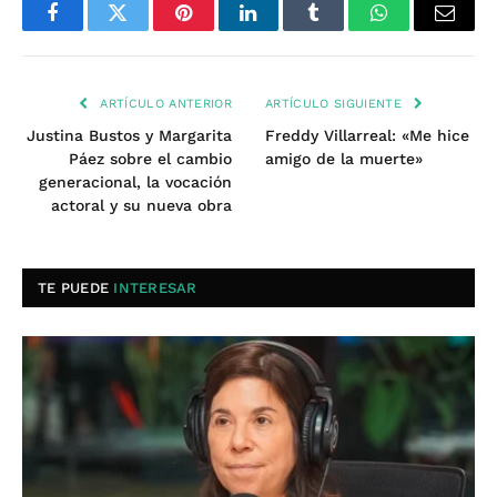
Facebook
Twitter
Pinterest
LinkedIn
Tumblr
WhatsApp
Email
ARTÍCULO ANTERIOR
ARTÍCULO SIGUIENTE
Justina Bustos y Margarita
Freddy Villarreal: «Me hice
Páez sobre el cambio
amigo de la muerte»
generacional, la vocación
actoral y su nueva obra
TE PUEDE
INTERESAR