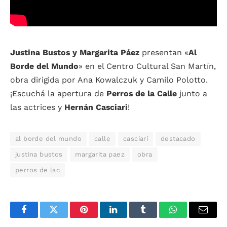
Justina Bustos y Margarita Páez
presentan «
Al
Borde del Mundo
» en el Centro Cultural San Martín,
obra dirigida por Ana Kowalczuk y Camilo Polotto.
¡Escuchá la apertura de
Perros de la Calle
junto a
las actrices y
Hernán Casciari
!
al borde del mundo
calle
casciari
destacado
justina bustos
margarita paez
obra
perros de lac
Facebook
Twitter
Pinterest
LinkedIn
Tumblr
WhatsApp
Email