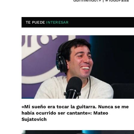
durmiendo?» | #TodoPasa
TE PUEDE
INTERESAR
«Mi sueño era tocar la guitarra. Nunca se me
había ocurrido ser cantante»: Mateo
Sujatovich