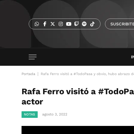
SUSCRIBIT
I
|
Portada
Rafa Ferro visitó a #TodoPasa y obvio, hubo abrazo d
Rafa Ferro visitó a #TodoP
actor
agosto 3, 2022
NOTAS