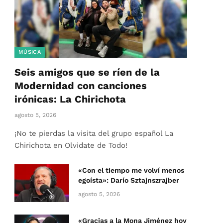
MÚSICA
Seis amigos que se ríen de la
Modernidad con canciones
irónicas: La Chirichota
agosto 5, 2026
¡No te pierdas la visita del grupo español La
Chirichota en Olvidate de Todo!
«Con el tiempo me volví menos
egoísta»: Darío Sztajnszrajber
agosto 5, 2026
«Gracias a la Mona Jiménez hoy