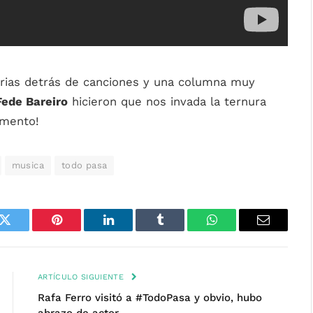
torias detrás de canciones y una columna muy
Fede Bareiro
hicieron que nos invada la ternura
omento!
musica
todo pasa
k
Twitter
Pinterest
LinkedIn
Tumblr
WhatsApp
Email
ARTÍCULO SIGUIENTE
Rafa Ferro visitó a #TodoPasa y obvio, hubo