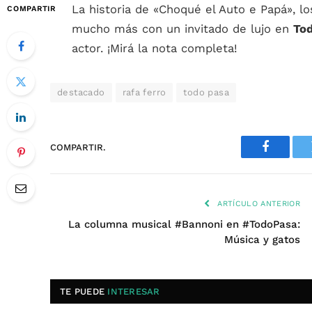
La historia de «Choqué el Auto e Papá», l
COMPARTIR
mucho más con un invitado de lujo en
To
actor. ¡Mirá la nota completa!
destacado
rafa ferro
todo pasa
COMPARTIR.
Faceboo
ARTÍCULO ANTERIOR
La columna musical #Bannoni en #TodoPasa:
Música y gatos
TE PUEDE
INTERESAR