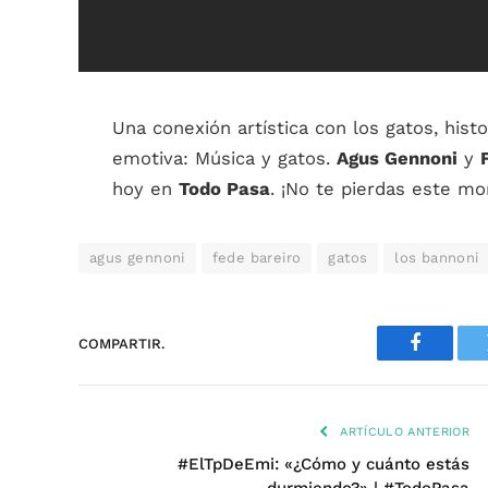
Una conexión artística con los gatos, his
emotiva: Música y gatos.
Agus Gennoni
y
hoy en
Todo Pasa
. ¡No te pierdas este m
agus gennoni
fede bareiro
gatos
los bannoni
COMPARTIR.
Faceboo
ARTÍCULO ANTERIOR
#ElTpDeEmi: «¿Cómo y cuánto estás