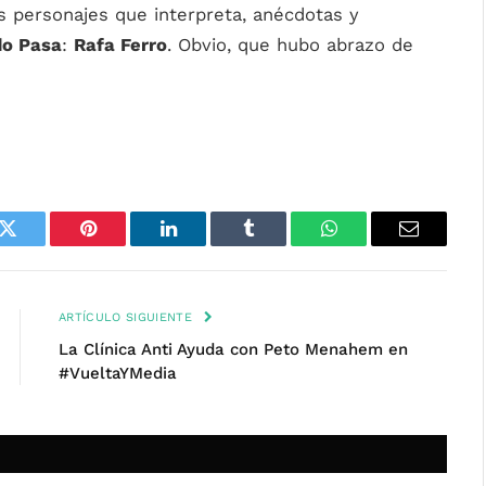
os personajes que interpreta, anécdotas y
do Pasa
:
Rafa Ferro
. Obvio, que hubo abrazo de
k
Twitter
Pinterest
LinkedIn
Tumblr
WhatsApp
Email
ARTÍCULO SIGUIENTE
La Clínica Anti Ayuda con Peto Menahem en
#VueltaYMedia