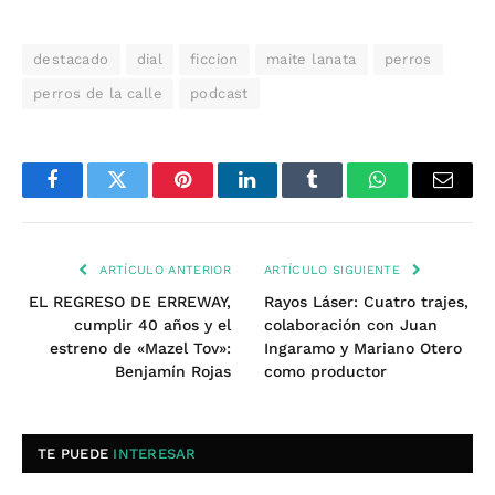
destacado
dial
ficcion
maite lanata
perros
perros de la calle
podcast
Facebook
Twitter
Pinterest
LinkedIn
Tumblr
WhatsApp
Email
ARTÍCULO ANTERIOR
ARTÍCULO SIGUIENTE
EL REGRESO DE ERREWAY,
Rayos Láser: Cuatro trajes,
cumplir 40 años y el
colaboración con Juan
estreno de «Mazel Tov»:
Ingaramo y Mariano Otero
Benjamín Rojas
como productor
TE PUEDE
INTERESAR