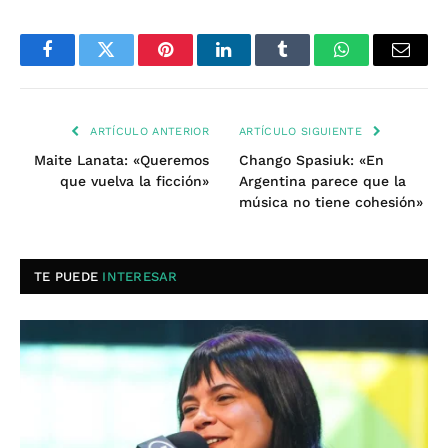
Facebook
Twitter
Pinterest
LinkedIn
Tumblr
WhatsApp
Email
ARTÍCULO ANTERIOR
ARTÍCULO SIGUIENTE
Maite Lanata: «Queremos
Chango Spasiuk: «En
que vuelva la ficción»
Argentina parece que la
música no tiene cohesión»
TE PUEDE
INTERESAR