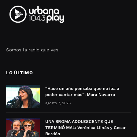
Somos la radio que ves
Seo Google Maps
COFIPOT.COM
LO ÚLTIMO
“Hace un año pensaba que no iba a
poder cantar más”: Mora Navarro
agosto 7, 2026
UNA BROMA ADOLESCENTE QUE
TERMINÓ MAL: Verónica Llinás y César
Bordón