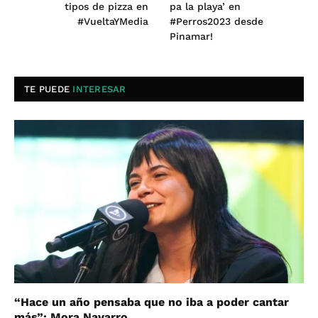
tipos de pizza en
pa la playa’ en
#VueltaYMedia
#Perros2023 desde
Pinamar!
TE PUEDE
INTERESAR
“Hace un año pensaba que no iba a poder cantar
más”: Mora Navarro