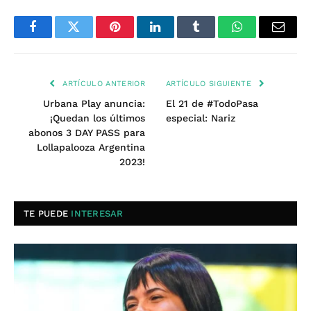
Facebook
Twitter
Pinterest
LinkedIn
Tumblr
WhatsApp
Email
ARTÍCULO ANTERIOR
ARTÍCULO SIGUIENTE
Urbana Play anuncia:
El 21 de #TodoPasa
¡Quedan los últimos
especial: Nariz
abonos 3 DAY PASS para
Lollapalooza Argentina
2023!
TE PUEDE
INTERESAR