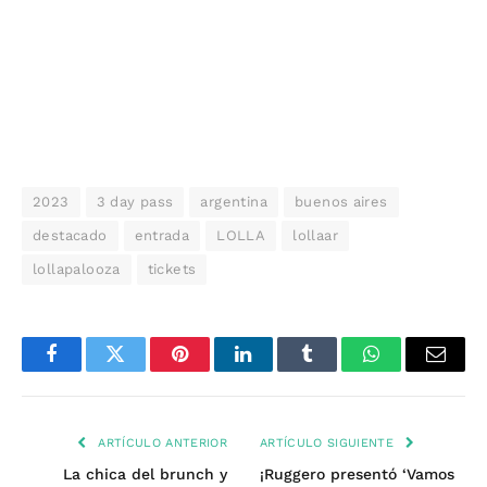
2023
3 day pass
argentina
buenos aires
destacado
entrada
LOLLA
lollaar
lollapalooza
tickets
Facebook
Twitter
Pinterest
LinkedIn
Tumblr
WhatsApp
Email
ARTÍCULO ANTERIOR
ARTÍCULO SIGUIENTE
La chica del brunch y
¡Ruggero presentó ‘Vamos