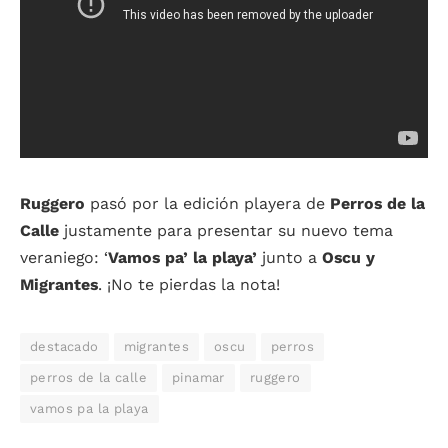
Ruggero
pasó por la edición playera de
Perros de la
Calle
justamente para presentar su nuevo tema
veraniego: ‘
Vamos pa’ la playa’
junto a
Oscu y
Migrantes
. ¡No te pierdas la nota!
destacado
migrantes
oscu
perros
perros de la calle
pinamar
ruggero
vamos pa la playa