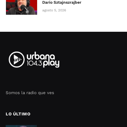
Darío Sztajnszrajber
agosto 5, 2026
Somos la radio que ves
Seo Google Maps
COFIPOT.COM
LO ÚLTIMO