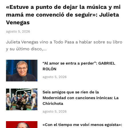
«Estuve a punto de dejar la música y mi
mamá me convenció de seguir»: Julieta
Venegas
agosto 5, 2026
Julieta Venegas vino a Todo Pasa a hablar sobre su libro
y su último disco,…
“Al amor se entra a perder”: GABRIEL
ROLÓN
agosto 5, 2026
Seis amigos que se ríen de la
Modernidad con canciones irónicas: La
Chirichota
agosto 5, 2026
«Con el tiempo me volví menos egoísta»: