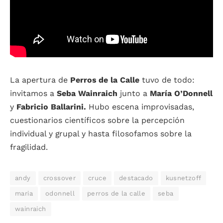
La apertura de
Perros de la Calle
tuvo de todo:
invitamos a
Seba Wainraich
junto a
María O’Donnell
y
Fabricio Ballarini.
Hubo escena improvisadas,
cuestionarios científicos sobre la percepción
individual y grupal y hasta filosofamos sobre la
fragilidad.
andy
crossover
cruce
destacado
kusnetzoff
maria
odonnell
perros de la calle
seba
wainraich