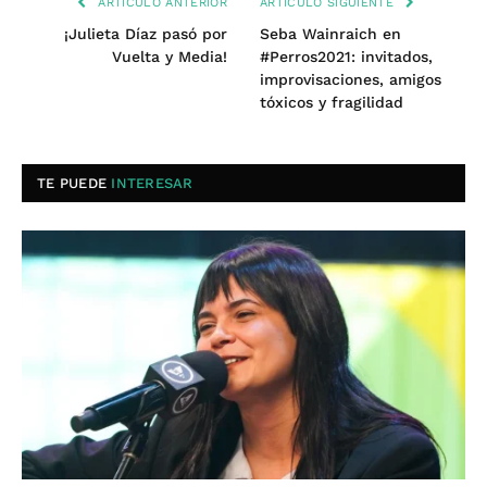
ARTÍCULO ANTERIOR
ARTÍCULO SIGUIENTE
¡Julieta Díaz pasó por
Seba Wainraich en
Vuelta y Media!
#Perros2021: invitados,
improvisaciones, amigos
tóxicos y fragilidad
TE PUEDE
INTERESAR