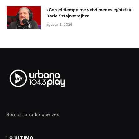
«Con el tiempo me volví menos egoísta»:
Darío Sztajnszrajber
agosto 5, 2026
Somos la radio que ves
Seo Google Maps
COFIPOT.COM
LO ÚLTIMO