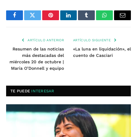
Facebook
Twitter
Pinterest
LinkedIn
Tumblr
WhatsApp
Email
ARTÍCULO ANTERIOR
ARTÍCULO SIGUIENTE
Resumen de las noticias
«La luna en liquidación», el
más destacadas del
cuento de Casciari
miércoles 20 de octubre |
María O’Donnell y equipo
TE PUEDE
INTERESAR