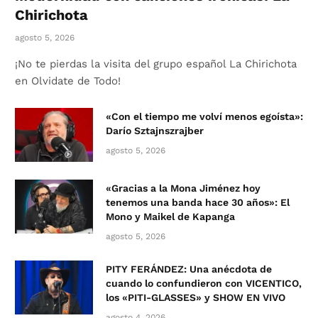
Chirichota
agosto 5, 2026
¡No te pierdas la visita del grupo español La Chirichota
en Olvidate de Todo!
«Con el tiempo me volví menos egoísta»:
Darío Sztajnszrajber
agosto 5, 2026
«Gracias a la Mona Jiménez hoy
tenemos una banda hace 30 años»: El
Mono y Maikel de Kapanga
agosto 5, 2026
PITY FERÁNDEZ: Una anécdota de
cuando lo confundieron con VICENTICO,
los «PITI-GLASSES» y SHOW EN VIVO
agosto 4, 2026