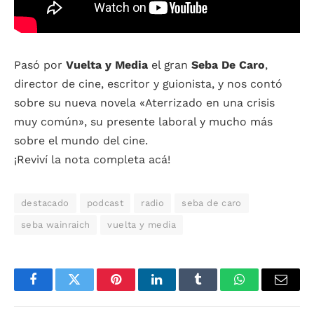
Pasó por
Vuelta y Media
el gran
Seba De Caro
,
director de cine, escritor y guionista, y nos contó
sobre su nueva novela «Aterrizado en una crisis
muy común», su presente laboral y mucho más
sobre el mundo del cine.
¡Reviví la nota completa acá!
destacado
podcast
radio
seba de caro
seba wainraich
vuelta y media
Facebook
Twitter
Pinterest
LinkedIn
Tumblr
WhatsApp
Email