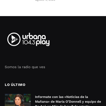
Somos la radio que ves
Seo Google Maps
COFIPOT.COM
LO ÚLTIMO
Informate con las «Noticias de la
Mañana» de María O’Donnell y equipo de