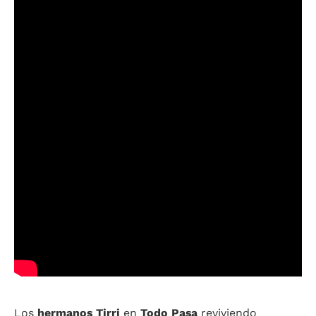
Los
hermanos Tirri
en
Todo Pasa
reviviendo