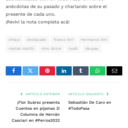
anécdotas de su pasado y charlando sobre el
presente de cada uno.
¡Reviví la nota completa acá!
chiqui
destacado
franco tirri
hermanos tirri
matias martin
nino dolce
noah
okupas
Facebook
Twitter
Pinterest
LinkedIn
Tumblr
WhatsApp
Email
ARTÍCULO ANTERIOR
ARTÍCULO SIGUIENTE
¡Flor Suárez presenta
Sebastián De Caro en
Cuentos en pijamas 2!
#TodoPasa
Columna de Hernán
Casciari en #Perros2022