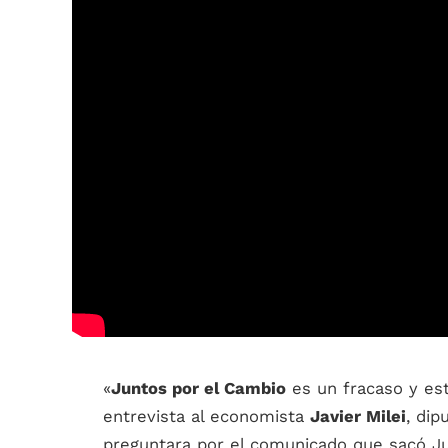
«
Juntos por el Cambio
es un fracaso y es
entrevista al economista
Javier Milei
, di
preguntara por el comunicado que sacó J