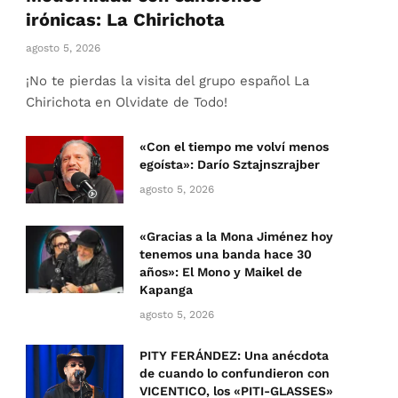
irónicas: La Chirichota
agosto 5, 2026
¡No te pierdas la visita del grupo español La
Chirichota en Olvidate de Todo!
«Con el tiempo me volví menos
egoísta»: Darío Sztajnszrajber
agosto 5, 2026
«Gracias a la Mona Jiménez hoy
tenemos una banda hace 30
años»: El Mono y Maikel de
Kapanga
agosto 5, 2026
PITY FERÁNDEZ: Una anécdota
de cuando lo confundieron con
VICENTICO, los «PITI-GLASSES»