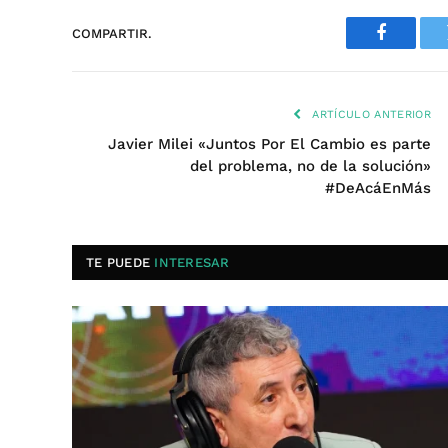
COMPARTIR.
Faceboo
ARTÍCULO ANTERIOR
Javier Milei «Juntos Por El Cambio es parte
del problema, no de la solución»
#DeAcáEnMás
TE PUEDE
INTERESAR