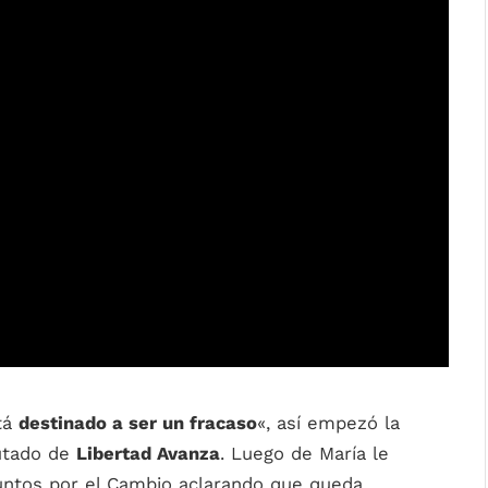
tá
destinado a ser un fracaso
«, así empezó la
putado de
Libertad Avanza
. Luego de María le
untos por el Cambio aclarando que queda