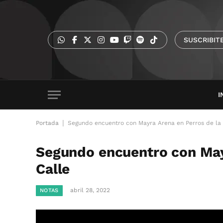
SUSCRIBIT
I
|
Portada
Segundo encuentro con Mayra Arena en Perros de la 
Segundo encuentro con May
Calle
abril 28, 2022
NOTAS