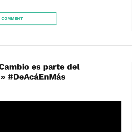
A COMMENT
 Cambio es parte del
ón» #DeAcáEnMás