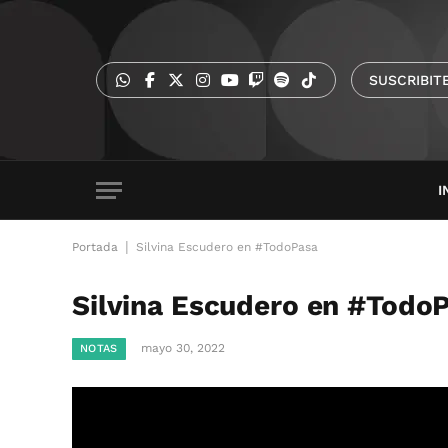
SUSCRIBIT
I
|
Portada
Silvina Escudero en #TodoPasa
Silvina Escudero en #Todo
mayo 30, 2022
NOTAS