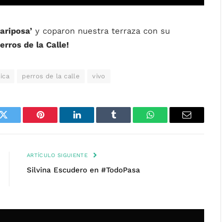
Mariposa’
y coparon nuestra terraza con su
erros de la Calle!
ica
perros de la calle
vivo
k
Twitter
Pinterest
LinkedIn
Tumblr
WhatsApp
Email
ARTÍCULO SIGUIENTE
Silvina Escudero en #TodoPasa