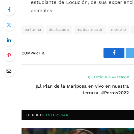
estudiante de Locución, de sus experienci
animales.
bailarina
destacado
matias martin
modelo
COMPARTIR.
Faceboo
ARTÍCULO ANTERIOR
¡El Plan de la Mariposa en vivo en nuestra
terraza! #Perros2022
TE PUEDE
INTERESAR