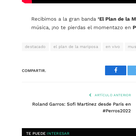
Recibimos a la gran banda
‘El Plan de la 
música, ¡no te pierdas el momentazo en
P
destacado
el plan de la mariposa
en vivo
mus
COMPARTIR.
Faceboo
ARTÍCULO ANTERIOR
Roland Garros: Sofi Martínez desde París en
#Perros2022
TE PUEDE
INTERESAR