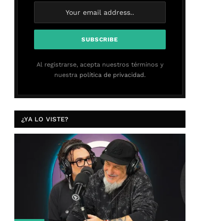
Al registrarse, acepta nuestros términos y
nuestra
política de privacidad.
¿YA LO VISTE?