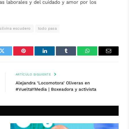
as laborales y del cuidado y amor por los
silvina escudero
todo pasa
k
Twitter
Pinterest
LinkedIn
Tumblr
WhatsApp
Email
ARTÍCULO SIGUIENTE
Alejandra ‘Locomotora’ Oliveras en
#VueltaYMedia | Boxeadora y activista