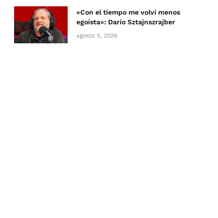
«Con el tiempo me volví menos
egoísta»: Darío Sztajnszrajber
agosto 5, 2026