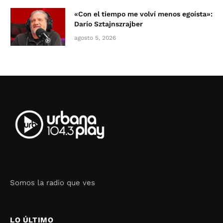
«Con el tiempo me volví menos egoísta»:
Darío Sztajnszrajber
agosto 5, 2026
Somos la radio que ves
Seo Google Maps
COFIPOT.COM
LO ÚLTIMO