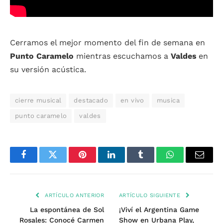
Cerramos el mejor momento del fin de semana en
Punto Caramelo
mientras escuchamos a
Valdes
en
su versión acústica.
cierre musical
destacado
en vivo
musica
punto caramelo
valdes
Facebook
Twitter
Pinterest
LinkedIn
Tumblr
WhatsApp
Email
ARTÍCULO ANTERIOR
ARTÍCULO SIGUIENTE
La espontánea de Sol
¡Viví el Argentina Game
Rosales: Conocé Carmen
Show en Urbana Play,