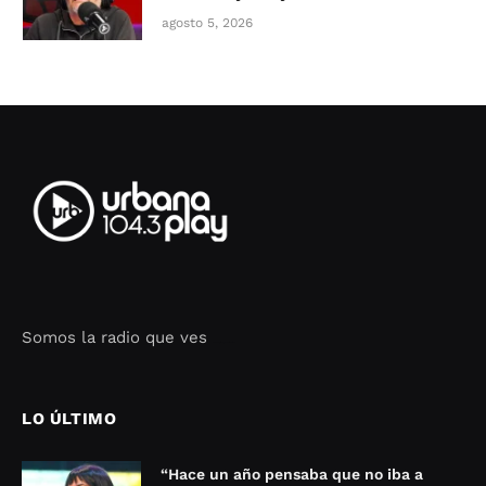
agosto 5, 2026
Somos la radio que ves
Seo Google Maps
COFIPOT.COM
LO ÚLTIMO
“Hace un año pensaba que no iba a