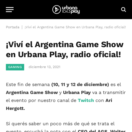
|
Portada
¡Viví el Argentina Game Show en Urbana Play, radio oficial!
¡Viví el Argentina Game Show
en Urbana Play, radio oficial!
diciembre 13, 2021
GAMING
Este fin de semana
(10, 11 y 12 de diciembre)
es el
Argentina Game Show
y
Urbana Play
va a transmitir
el evento por nuestro canal de
Twitch
con
Ari
Hergott.
Si querés saber un poco más de qué se trata el
evento, escuchá la nota con el
CEO del AGS, Walter