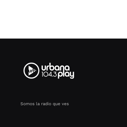
Somos la radio que ves
Seo Google Maps
COFIPOT.COM