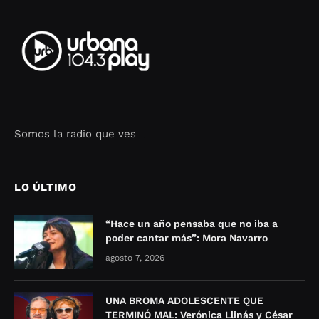
Somos la radio que ves
Seo Google Maps
COFIPOT.COM
LO ÚLTIMO
“Hace un año pensaba que no iba a
poder cantar más”: Mora Navarro
agosto 7, 2026
UNA BROMA ADOLESCENTE QUE
TERMINÓ MAL: Verónica Llinás y César