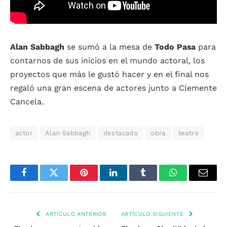
Alan Sabbagh
se sumó a la mesa de
Todo Pasa
para
contarnos de sus inicios en el mundo actoral, los
proyectos que más le gustó hacer y en el final nos
regaló una gran escena de actores junto a Clemente
Cancela.
actor
Alan Sabbagh
destacado
obra
teatro
Facebook
Twitter
Pinterest
LinkedIn
Tumblr
WhatsApp
Email
ARTÍCULO ANTERIOR
ARTÍCULO SIGUIENTE