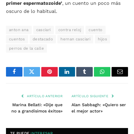
primer espermatozoide’
, un cuento un poco más
oscuro de lo habitual.
anton ana
casciari
contra reloj
cuento
cuentos
destacado
hernan casciari
hijos
perros de la calle
Facebook
Twitter
Pinterest
LinkedIn
Tumblr
WhatsApp
Email
ARTÍCULO ANTERIOR
ARTÍCULO SIGUIENTE
Marina Bellati: «Dije que
Alan Sabbagh: «Quiero ser
no a grandísimos éxitos»
el mejor actor»
TE PUEDE
INTERESAR