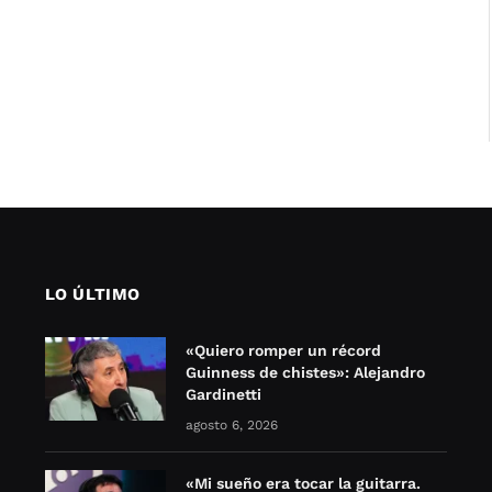
LO ÚLTIMO
«Quiero romper un récord
Guinness de chistes»: Alejandro
Gardinetti
agosto 6, 2026
«Mi sueño era tocar la guitarra.