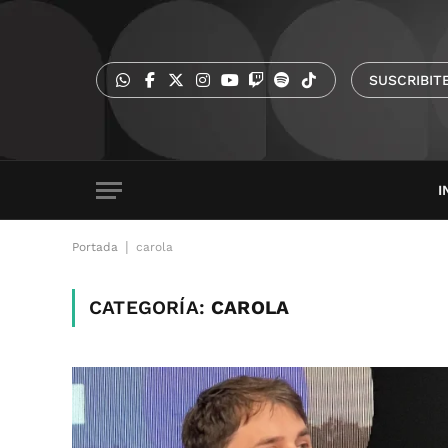
SUSCRIBIT
I
|
Portada
carola
CATEGORÍA:
CAROLA