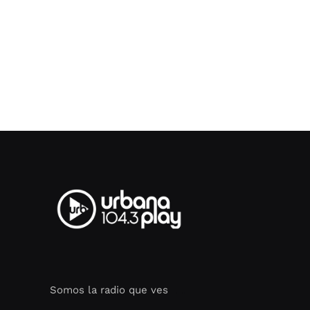
Somos la radio que ves
Seo Google Maps
COFIPOT.COM