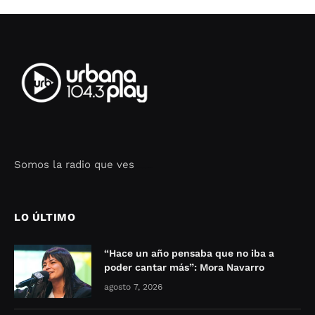
Somos la radio que ves
Seo Google Maps
COFIPOT.COM
LO ÚLTIMO
“Hace un año pensaba que no iba a
poder cantar más”: Mora Navarro
agosto 7, 2026