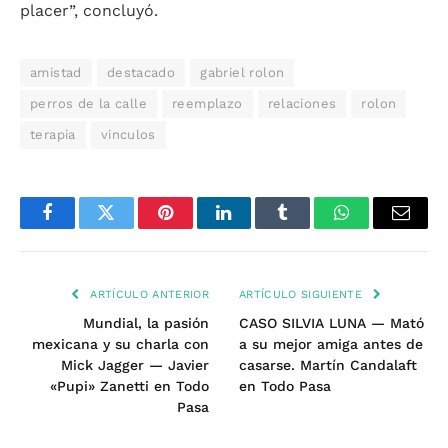
placer”, concluyó.
amistad
destacado
gabriel rolon
perros de la calle
reemplazo
relaciones
rolon
terapia
vinculos
Facebook
Twitter
Pinterest
LinkedIn
Tumblr
WhatsApp
Email
ARTÍCULO ANTERIOR
ARTÍCULO SIGUIENTE
Mundial, la pasión
CASO SILVIA LUNA — Mató
mexicana y su charla con
a su mejor amiga antes de
Mick Jagger — Javier
casarse. Martín Candalaft
«Pupi» Zanetti en Todo
en Todo Pasa
Pasa