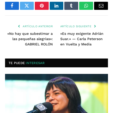
Facebook
Twitter
Pinterest
LinkedIn
Tumblr
WhatsApp
Email
ARTÍCULO ANTERIOR
ARTÍCULO SIGUIENTE
«No hay que subestimar a
«Es muy exigente Adrián
las pequeñas alegrías»:
Suar.» — Carla Peterson
GABRIEL ROLÓN
en Vuelta y Media
TE PUEDE
INTERESAR