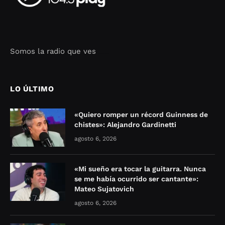
Somos la radio que ves
Seo Google Maps
COFIPOT.COM
LO ÚLTIMO
«Quiero romper un récord Guinness de
chistes»: Alejandro Gardinetti
agosto 6, 2026
«Mi sueño era tocar la guitarra. Nunca
se me había ocurrido ser cantante»:
Mateo Sujatovich
agosto 6, 2026