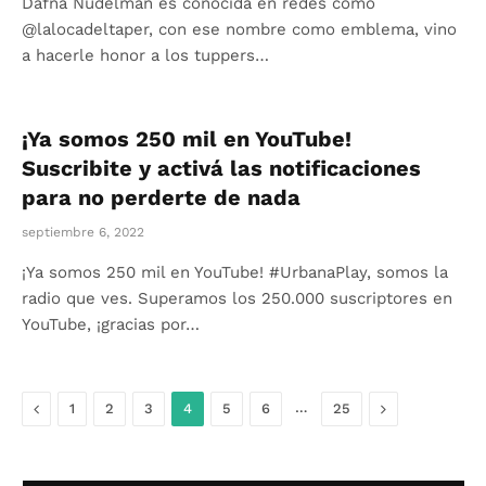
Dafna Nudelman es conocida en redes como
@lalocadeltaper, con ese nombre como emblema, vino
a hacerle honor a los tuppers…
¡Ya somos 250 mil en YouTube!
Suscribite y activá las notificaciones
para no perderte de nada
septiembre 6, 2022
¡Ya somos 250 mil en YouTube! #UrbanaPlay, somos la
radio que ves. Superamos los 250.000 suscriptores en
YouTube, ¡gracias por…
Anterior
…
Siguiente
1
2
3
4
5
6
25