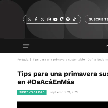
SUSCRIBIT
I
|
Portada
Tips para una primavera sustentable | Dafna Nude
Tips para una primavera su
en #DeAcáEnMás
septiembre 21, 2022
SUSTENTABILIDAD