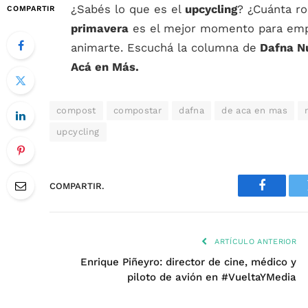
¿Sabés lo que es el
upcycling
? ¿Cuánta ro
COMPARTIR
primavera
es el mejor momento para em
animarte. Escuchá la columna de
Dafna N
Acá en Más.
compost
compostar
dafna
de aca en mas
upcycling
COMPARTIR.
Faceboo
ARTÍCULO ANTERIOR
Enrique Piñeyro: director de cine, médico y
piloto de avión en #VueltaYMedia