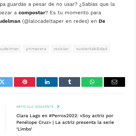
pa guardás a pesar de no usar? ¿Sabías que la
pezar a
compostar
? Es tu momento para
udelman
(@lalocadeltaper en redes) en
De
nudelman
primavera
reciclar
sustentabilidad
k
Twitter
Pinterest
LinkedIn
Tumblr
WhatsApp
Email
ARTÍCULO SIGUIENTE
Clara Lago en #Perros2022: «Soy actriz por
Penélope Cruz» | La actriz presenta la serie
‘Limbo’