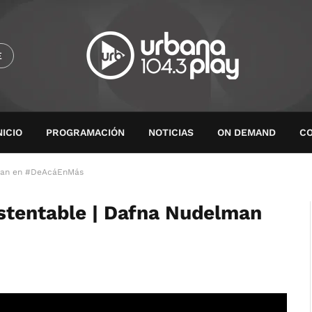
E
NICIO
PROGRAMACIÓN
NOTICIAS
ON DEMAND
C
lman en #DeAcáEnMás
stentable | Dafna Nudelman