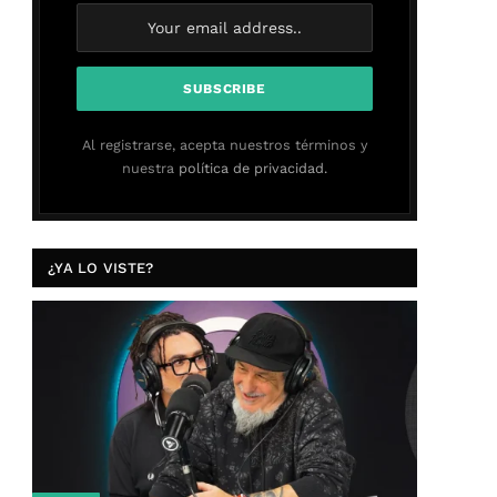
Al registrarse, acepta nuestros términos y
nuestra
política de privacidad.
¿YA LO VISTE?