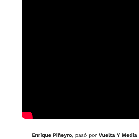
Enrique Piñeyro
, pasó por
Vuelta Y Media