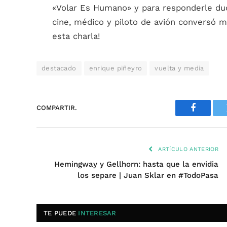
«Volar Es Humano» y para responderle dud
cine, médico y piloto de avión conversó m
esta charla!
destacado
enrique piñeyro
vuelta y media
COMPARTIR.
Faceboo
ARTÍCULO ANTERIOR
Hemingway y Gellhorn: hasta que la envidia
los separe | Juan Sklar en #TodoPasa
TE PUEDE
INTERESAR