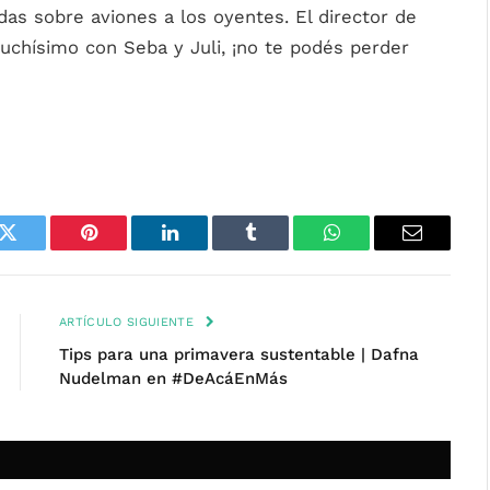
as sobre aviones a los oyentes. El director de
uchísimo con Seba y Juli, ¡no te podés perder
k
Twitter
Pinterest
LinkedIn
Tumblr
WhatsApp
Email
ARTÍCULO SIGUIENTE
Tips para una primavera sustentable | Dafna
Nudelman en #DeAcáEnMás