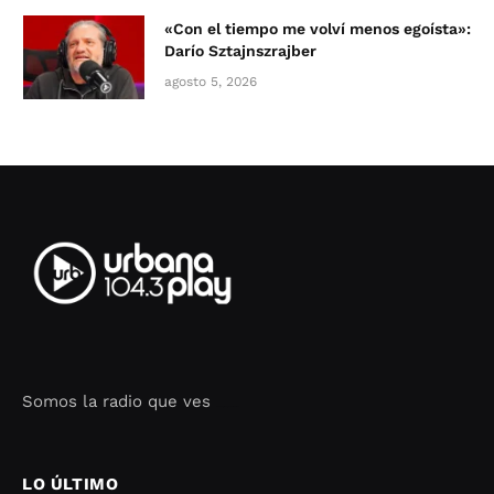
«Con el tiempo me volví menos egoísta»:
Darío Sztajnszrajber
agosto 5, 2026
Somos la radio que ves
Seo Google Maps
COFIPOT.COM
LO ÚLTIMO