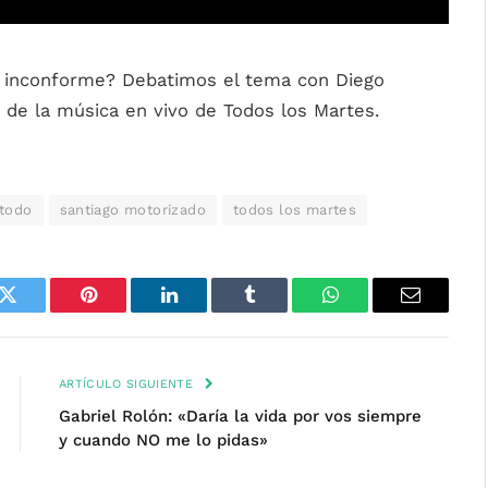
e inconforme? Debatimos el tema con Diego
 de la música en vivo de Todos los Martes.
 todo
santiago motorizado
todos los martes
k
Twitter
Pinterest
LinkedIn
Tumblr
WhatsApp
Email
ARTÍCULO SIGUIENTE
Gabriel Rolón: «Daría la vida por vos siempre
y cuando NO me lo pidas»