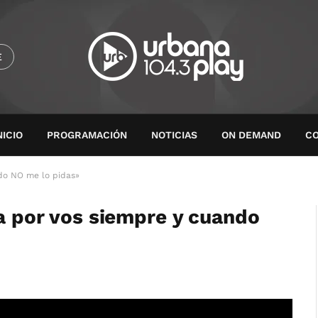
E
NICIO
PROGRAMACIÓN
NOTICIAS
ON DEMAND
C
ndo NO me lo pidas»
da por vos siempre y cuando