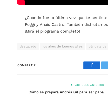
¿Cuándo fue la última vez que te sentist
Poggi y Anaís Castro. También disfrutamos
¡Mirá el programa completo!
destacado
los aires de buenos aires
olvidate de
COMPARTIR.
Faceboo
ARTÍCULO ANTERIOR
Cómo se prepara Andrés Gil para ser papá