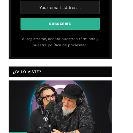
Al registrarse, acepta nuestros términos y
nuestra
política de privacidad.
¿YA LO VISTE?