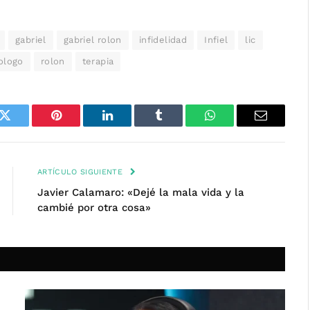
gabriel
gabriel rolon
infidelidad
Infiel
lic
ologo
rolon
terapia
k
Twitter
Pinterest
LinkedIn
Tumblr
WhatsApp
Email
ARTÍCULO SIGUIENTE
Javier Calamaro: «Dejé la mala vida y la
cambié por otra cosa»