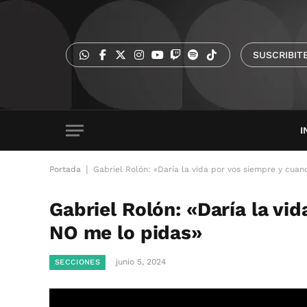
SUSCRIBIT
I
|
Portada
Gabriel Rolón: «Daría la vida por vos siempre y cua
Gabriel Rolón: «Daría la vi
NO me lo pidas»
junio 5, 2024
SECCIONES