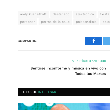
andy kusnetzoff
destacado
electronica
fiesta
perdonar
perros de la calle
psicoanalisis
psic
COMPARTIR.
Faceboo
ARTÍCULO ANTERIOR
Sentirse inconforme y música en vivo con
Todos los Martes
TE PUEDE
INTERESAR