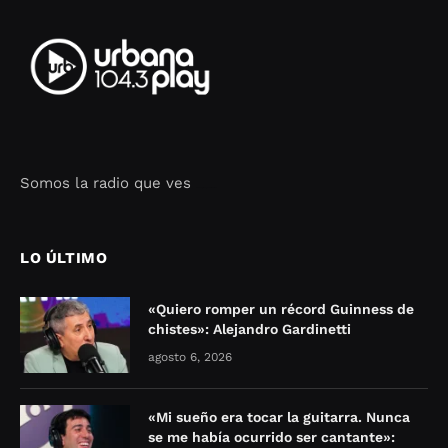
Somos la radio que ves
Seo Google Maps
COFIPOT.COM
LO ÚLTIMO
«Quiero romper un récord Guinness de
chistes»: Alejandro Gardinetti
agosto 6, 2026
«Mi sueño era tocar la guitarra. Nunca
se me había ocurrido ser cantante»: