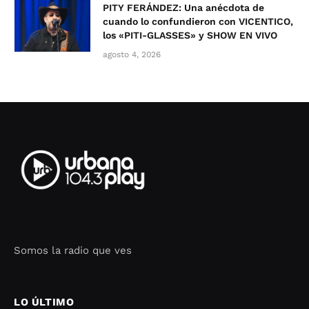
PITY FERÁNDEZ: Una anécdota de
cuando lo confundieron con VICENTICO,
los «PITI-GLASSES» y SHOW EN VIVO
agosto 4, 2026
Somos la radio que ves
Seo Google Maps
COFIPOT.COM
LO ÚLTIMO