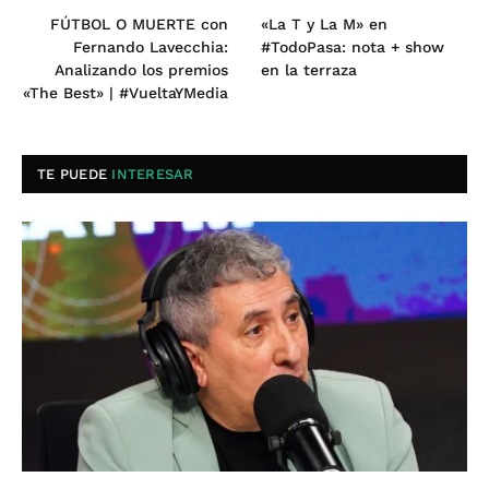
FÚTBOL O MUERTE con
«La T y La M» en
Fernando Lavecchia:
#TodoPasa: nota + show
Analizando los premios
en la terraza
«The Best» | #VueltaYMedia
TE PUEDE
INTERESAR