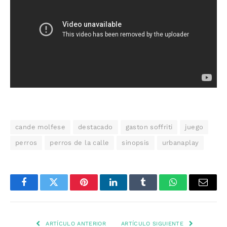
cande molfese
destacado
gaston soffriti
juego
perros
perros de la calle
sinopsis
urbanaplay
Facebook
Twitter
Pinterest
LinkedIn
Tumblr
WhatsApp
Email
ARTÍCULO ANTERIOR
ARTÍCULO SIGUIENTE