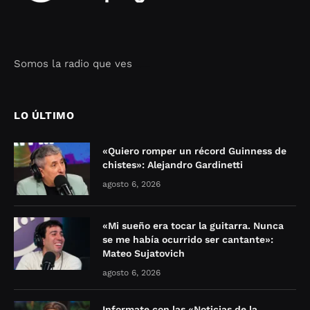
Somos la radio que ves
Seo Google Maps
COFIPOT.COM
LO ÚLTIMO
«Quiero romper un récord Guinness de
chistes»: Alejandro Gardinetti
agosto 6, 2026
«Mi sueño era tocar la guitarra. Nunca
se me había ocurrido ser cantante»:
Mateo Sujatovich
agosto 6, 2026
Informate con las «Noticias de la