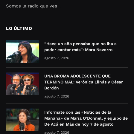
Somos la radio que ves
Seo Google Maps
COFIPOT.COM
LO ÚLTIMO
“Hace un año pensaba que no iba a
poder cantar más”: Mora Navarro
agosto 7, 2026
UNA BROMA ADOLESCENTE QUE
TERMINÓ MAL: Verónica Llinás y César
Bordón
agosto 7, 2026
Informate con las «Noticias de la
Mañana» de María O’Donnell y equipo de
De Acá en Más de hoy 7 de agosto
agosto 7, 2026