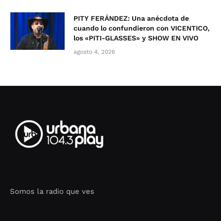
PITY FERÁNDEZ: Una anécdota de
cuando lo confundieron con VICENTICO,
los «PITI-GLASSES» y SHOW EN VIVO
agosto 4, 2026
Somos la radio que ves
Seo Google Maps
COFIPOT.COM