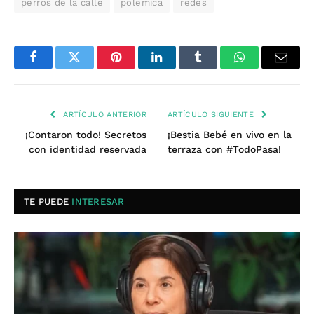
perros de la calle
polemica
redes
Facebook
Twitter
Pinterest
LinkedIn
Tumblr
WhatsApp
Email
ARTÍCULO ANTERIOR
ARTÍCULO SIGUIENTE
¡Contaron todo! Secretos
¡Bestia Bebé en vivo en la
con identidad reservada
terraza con #TodoPasa!
TE PUEDE
INTERESAR