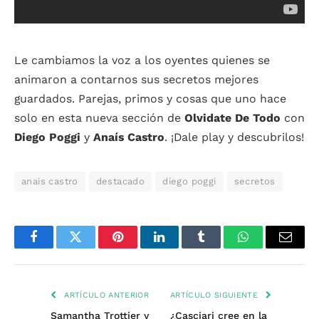
Le cambiamos la voz a los oyentes quienes se
animaron a contarnos sus secretos mejores
guardados. Parejas, primos y cosas que uno hace
solo en esta nueva sección de
Olvidate De Todo
con
Diego Poggi
y
Anaís Castro
. ¡Dale play y descubrilos!
anais castro
destacado
diego poggi
secretos
Facebook
Twitter
Pinterest
LinkedIn
Tumblr
WhatsApp
Email
ARTÍCULO ANTERIOR
ARTÍCULO SIGUIENTE
Samantha Trottier y
¿Casciari cree en la