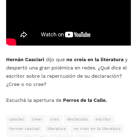
Hernán Casciari
dijo que
no creía en la literatura
y
despertó una gran polémica en redes. ¿Qué dice el
escritor sobre la repercusión de su declaración?
¿Cree o no cree?
Escuchá la apertura de
Perros de la Calle.
casciari
creer
creo
destacado
escritor
hernan casciari
literatura
no creo en la literatura