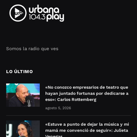
Somos la radio que ves
Seo Google Maps
COFIPOT.COM
LO ÚLTIMO
«No conozco empresarios de teatro que
hayan juntado fortunas por dedicarse a
eso»: Carlos Rottemberg
agosto 5, 2026
«Estuve a punto de dejar la música y mi
mamá me convenció de seguir»: Julieta
Venegas