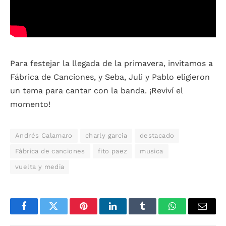
Para festejar la llegada de la primavera, invitamos a
Fábrica de Canciones, y Seba, Juli y Pablo eligieron
un tema para cantar con la banda. ¡Reviví el
momento!
Andrés Calamaro
charly garcia
destacado
Fábrica de canciones
fito paez
musica
vuelta y media
Facebook
Twitter
Pinterest
LinkedIn
Tumblr
WhatsApp
Email