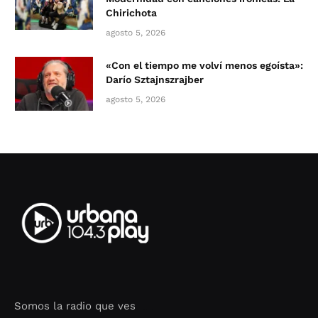
Chirichota
agosto 5, 2026
«Con el tiempo me volví menos egoísta»:
Darío Sztajnszrajber
agosto 5, 2026
Somos la radio que ves
Seo Google Maps
COFIPOT.COM