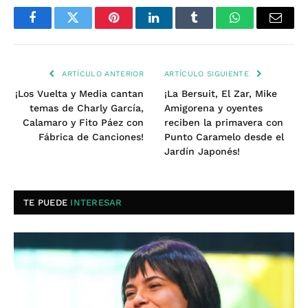
Facebook
Twitter
Pinterest
LinkedIn
Tumblr
WhatsApp
Email
ARTÍCULO ANTERIOR
ARTÍCULO SIGUIENTE
¡Los Vuelta y Media cantan
¡La Bersuit, El Zar, Mike
temas de Charly García,
Amigorena y oyentes
Calamaro y Fito Páez con
reciben la primavera con
Fábrica de Canciones!
Punto Caramelo desde el
Jardín Japonés!
TE PUEDE
INTERESAR