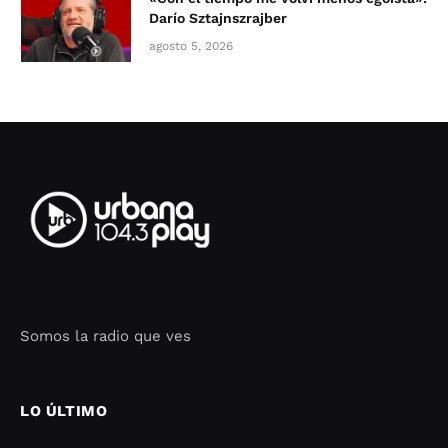
Darío Sztajnszrajber
agosto 5, 2026
Somos la radio que ves
Seo Google Maps
COFIPOT.COM
LO ÚLTIMO