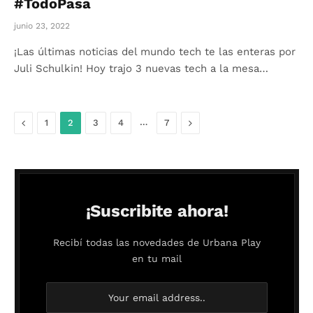
#TodoPasa
junio 23, 2022
¡Las últimas noticias del mundo tech te las enteras por
Juli Schulkin! Hoy trajo 3 nuevas tech a la mesa…
Anterior
…
Siguiente
1
2
3
4
7
¡Suscribite ahora!
Recibí todas las novedades de Urbana Play
en tu mail