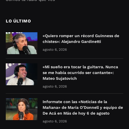
Seo Google Maps
COFIPOT.COM
LO ÚLTIMO
«Quiero romper un récord Guinness de
chistes»: Alejandro Gardinetti
agosto 6, 2026
«Mi sueño era tocar la guitarra. Nunca
se me había ocurrido ser cantante»:
Mateo Sujatovich
agosto 6, 2026
Informate con las «Noticias de la
Mañana» de María O’Donnell y equipo de
De Acá en Más de hoy 6 de agosto
agosto 6, 2026