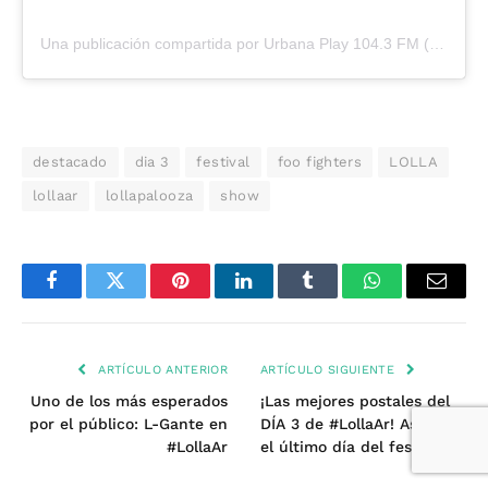
Una publicación compartida por Urbana Play 104.3 FM (@urbanaplayfm)
destacado
dia 3
festival
foo fighters
LOLLA
lollaar
lollapalooza
show
Facebook
Twitter
Pinterest
LinkedIn
Tumblr
WhatsApp
Email
ARTÍCULO ANTERIOR
ARTÍCULO SIGUIENTE
Uno de los más esperados
¡Las mejores postales del
por el público: L-Gante en
DÍA 3 de #LollaAr! Así fue
#LollaAr
el último día del festival