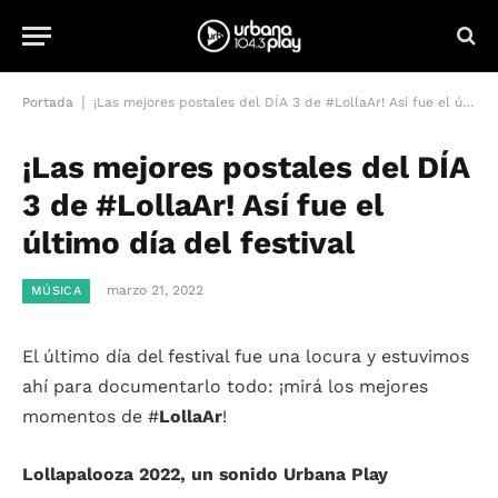
|
Portada
¡Las mejores postales del DÍA 3 de #LollaAr! Así fue el último día del festival
¡Las mejores postales del DÍA
3 de #LollaAr! Así fue el
último día del festival
marzo 21, 2022
MÚSICA
El último día del festival fue una locura y estuvimos
ahí para documentarlo todo: ¡mirá los mejores
momentos de #
LollaAr
!
Lollapalooza 2022, un sonido Urbana Play