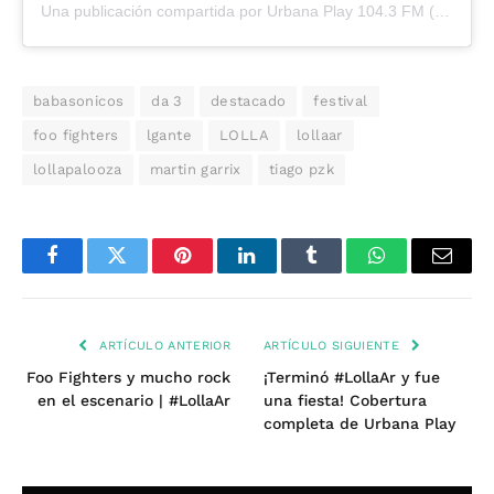
Una publicación compartida por Urbana Play 104.3 FM (@urbanaplayfm)
babasonicos
da 3
destacado
festival
foo fighters
lgante
LOLLA
lollaar
lollapalooza
martin garrix
tiago pzk
Facebook
Twitter
Pinterest
LinkedIn
Tumblr
WhatsApp
Email
ARTÍCULO ANTERIOR
ARTÍCULO SIGUIENTE
Foo Fighters y mucho rock
¡Terminó #LollaAr y fue
en el escenario | #LollaAr
una fiesta! Cobertura
completa de Urbana Play