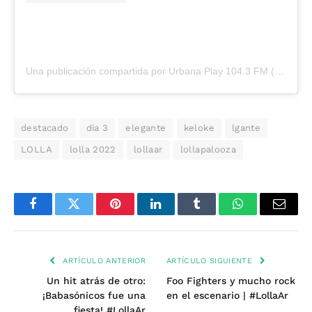
Una publicación compartida por Urbana Play 104.3 FM (@urbanaplayfm)
destacado
dia 3
elegante
keloke
lgante
LOLLA
lolla 2022
lollaar
lollapalooza
Facebook
Twitter
Pinterest
LinkedIn
Tumblr
WhatsApp
Email
ARTÍCULO ANTERIOR
ARTÍCULO SIGUIENTE
Un hit atrás de otro:
Foo Fighters y mucho rock
¡Babasónicos fue una
en el escenario | #LollaAr
fiesta! #LollaAr