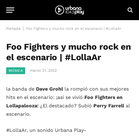
|
Portada
Foo Fighters y mucho rock en el escenario | #LollaAr
Foo Fighters y mucho rock en
el escenario | #LollaAr
marzo 21, 2022
MÚSICA
la banda de
Dave Grohl
la rompió con sus mejores
hits en el escenario: ¡así se vivió
Foo Fighters en
Lollapalooza
! ¿El destacado? Subió
Perry Farrell
al
escenario.
#LollaAr, un sonido Urbana Play-