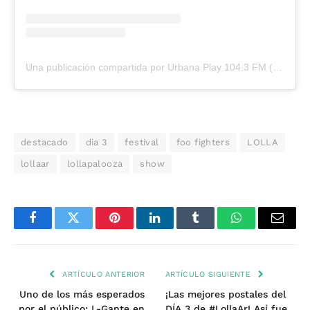
Una publicación compartida por Urbana Play 104.3 FM (@urbanaplayfm)
destacado
dia 3
festival
foo fighters
LOLLA
lollaar
lollapalooza
show
Facebook
Twitter
Pinterest
LinkedIn
Tumblr
WhatsApp
Email
ARTÍCULO ANTERIOR
ARTÍCULO SIGUIENTE
Uno de los más esperados
¡Las mejores postales del
por el público: L-Gante en
DÍA 3 de #LollaAr! Así fue