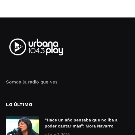
Somos la radio que ves
Seo Google Maps
COFIPOT.COM
LO ÚLTIMO
“Hace un año pensaba que no iba a
poder cantar más”: Mora Navarro
agosto 7, 2026