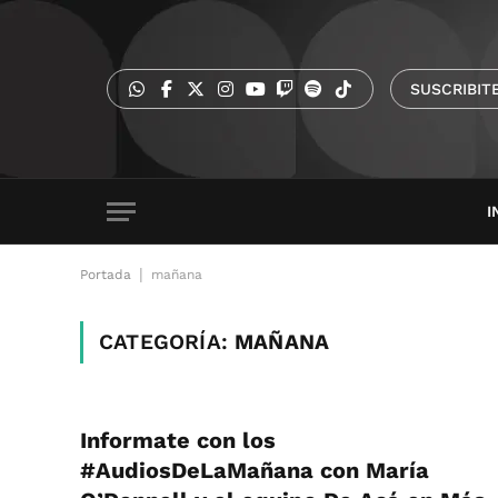
SUSCRIBIT
I
|
Portada
mañana
CATEGORÍA:
MAÑANA
Informate con los
#AudiosDeLaMañana con María