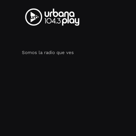
Somos la radio que ves
Seo Google Maps
COFIPOT.COM